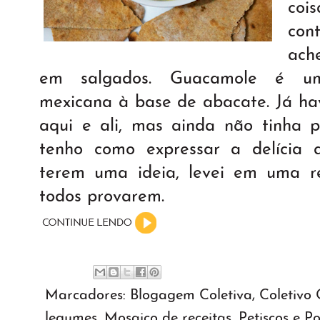
co
con
ach
em salgados. Guacamole é uma
mexicana à base de abacate. Já h
aqui e ali, mas ainda não tinha
tenho como expressar a delícia 
terem uma ideia, levei em uma re
todos provarem.
Marcadores:
Blogagem Coletiva
,
Coletivo
legumes
,
Mosaico de receitas
,
Petiscos e P