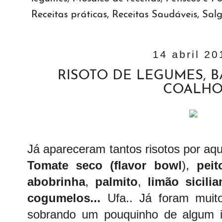
Receitas práticas
,
Receitas Saudáveis
,
Sal
14 abril 20
RISOTO DE LEGUMES, 
COALH
Já apareceram tantos risotos por aqu
Tomate seco (flavor bowl
),
pei
abobrinha
,
palmito
,
limão sicilia
cogumelos...
Ufa.. Já foram muit
sobrando um pouquinho de algum i