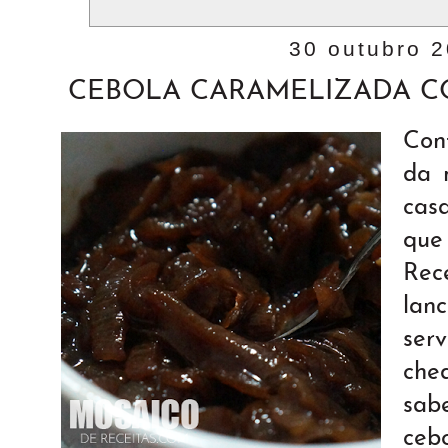
30 outubro 
CEBOLA CARAMELIZADA 
Con
da 
cas
que
Rec
lan
se
che
sab
ceb