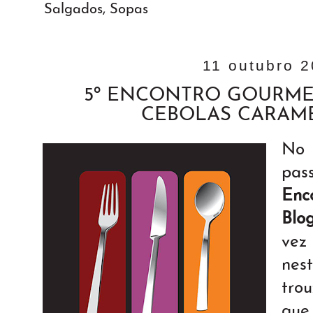
Salgados
,
Sopas
11 outubro 
5º ENCONTRO GOURME
CEBOLAS CARAM
No
pa
Enc
Blo
vez
nes
tro
que