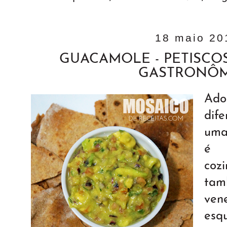
18 maio 20
GUACAMOLE - PETISCO
GASTRONÔ
Ado
dif
uma 
é f
coz
tam
ven
esq