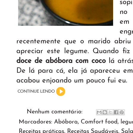
sop
no 
em 
en
recentemente que o marido abriu
apreciar este legume. Quando fi
doce de abóbora com coco
lá atrá
De lá para cá, ela já apareceu e
acabou enjoando um pouco fui eu.
Nenhum comentário:
Marcadores:
Abóbora
,
Comfort food
,
legu
Receitas práticas
,
Receitas Saudáveis
,
Sal