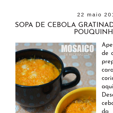
22 maio 20
SOPA DE CEBOLA GRATINA
POUQUIN
Ape
de 
pre
car
cor
aqu
Des
ceb
d