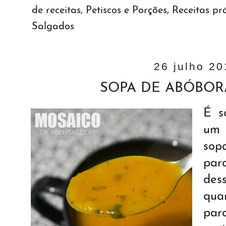
de receitas
,
Petiscos e Porções
,
Receitas pr
Salgados
26 julho 2
SOPA DE ABÓBOR
É s
um 
sop
par
de
qua
par