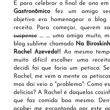
E para celebrar o final de ano em
Gastronômico
fez um amigo sec
objetivo era homenagear o blo
receita. Para começar, querem sabe
suspense
.... .... uma amiga muito,
blog sublime chamado
Na Biroskin
Rachel Azevedo
!!! Ao mesmo tempo
muito difícil escolher uma recei
decidi foi que faria um petisco.
Rachel, me vem a mente os petiscos
mas daí veio o "problema": Como es
delícias? A Rachel é daquelas cozin
que faz comida boa mesmo. Dentr
acabei me encantando por este pa