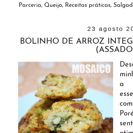
Parceria
,
Queijo
,
Receitas práticas
,
Salgad
23 agosto 2
BOLINHO DE ARROZ INTE
(ASSADO
Des
min
a 
ess
com
Por
sen