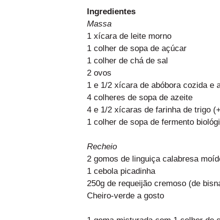
Ingredientes
Massa
1 xícara de leite morno
1 colher de sopa de açúcar
1 colher de chá de sal
2 ovos
1 e 1/2 xícara de abóbora cozida e
4 colheres de sopa de azeite
4 e 1/2 xícaras de farinha de trigo (+
1 colher de sopa de fermento biológ
Recheio
2 gomos de linguiça calabresa moí
1 cebola picadinha
250g de requeijão cremoso (de bisn
Cheiro-verde a gosto
1 gema misturada com 1 colher de so