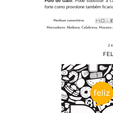
Pulo do Gato:
Pode substituir a 
forte como provolone também ficari
Nenhum comentário:
Marcadores:
Abóbora
,
Calabresa
,
Mosaico 
2
FEL