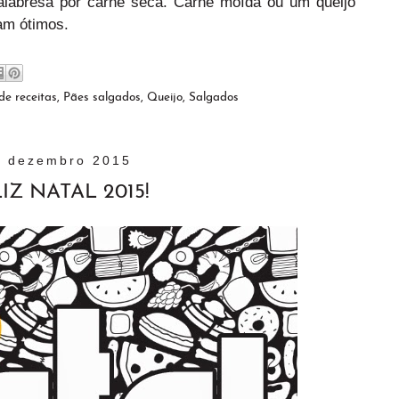
calabresa por carne seca. Carne moída ou um queijo
am ótimos.
de receitas
,
Pães salgados
,
Queijo
,
Salgados
4 dezembro 2015
IZ NATAL 2015!