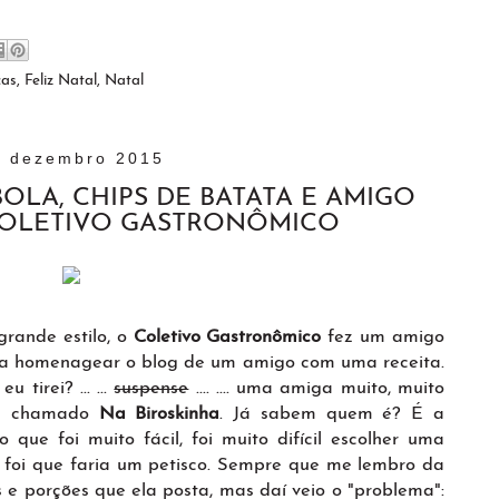
cas
,
Feliz Natal
,
Natal
6 dezembro 2015
OLA, CHIPS DE BATATA E AMIGO
COLETIVO GASTRONÔMICO
grande estilo, o
Coletivo Gastronômico
fez um amigo
ra homenagear o blog de um amigo com uma receita.
tirei? ... ...
suspense
.... .... uma amiga muito, muito
me chamado
Na Biroskinha
. Já sabem quem é? É a
 que foi muito fácil, foi muito difícil escolher uma
di foi que faria um petisco. Sempre que me lembro da
 e porções que ela posta, mas daí veio o "problema":