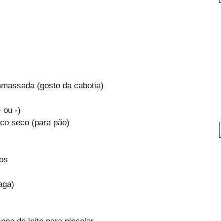
 amassada (gosto da cabotia)
 ou -)
ico seco (para pão)
dos
aga)
pa de leite para pincelar