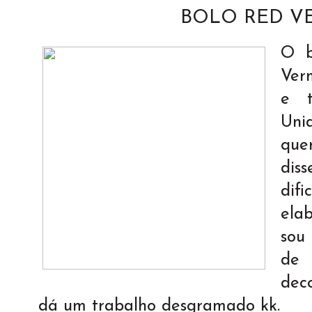
BOLO RED V
O b
Verm
e t
Uni
que
di
dif
ela
sou 
de
dec
dá um trabalho desgramado kk.