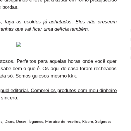
s bordas.
, faça os cookies já achatados. Eles não crescem
stanhas que vai ficar uma delícia também.
stosos. Perfeitos para aquelas horas onde você quer
 sabe bem o que é. Os aqui de casa foram recheados
ada só. Somos gulosos mesmo kkk.
ublieditorial. Comprei os produtos com meu dinheiro
sincero.
as
,
Dicas
,
Doces
,
legumes
,
Mosaico de receitas
,
Risoto
,
Salgados