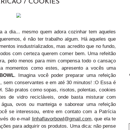
RICÃO / COOKIES
dia a dia... mesmo quem adora cozinhar tem aqueles
queremos, é não ter trabalho algum. Há aqueles que
mentos insdustrializados, mas acredito que no fundo,
 todos com certeza querem comer bem. Uma refeitão
hora, pelo menos para mim compensa todo o cansaço
ara momentos como estes, apresento a vocês uma
 BOWL
. Imagina você poder preparar uma refeição
is, sem conservantes e em até 30 minutos! :O Essa é
l. São pratos como sopas, risotos, polentas, cookies
s de vidro recicláveis, onde basta misturar com
o água, ovos ou manteiga e saborear uma refeição
você se interessou, entre em contato com a Patrícia
avés do e-mail
linhaflavorbowl@gmail.com
, que ela te
ações para adquirir os produtos. Uma dica: não pense