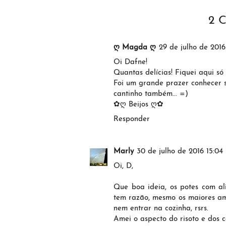
2 
ღ Magda ღ
29 de julho de 2016 
Oi Dafne!
Quantas delícias! Fiquei aqui só
Foi um grande prazer conhecer s
cantinho também... =)
✿ღ Beijos ღ✿
Responder
Marly
30 de julho de 2016 15:04
Oi, D,
Que boa ideia, os potes com al
tem razão, mesmo os maiores am
nem entrar na cozinha, rsrs.
Amei o aspecto do risoto e dos c