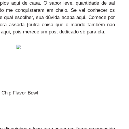
ápios aqui de casa. O sabor leve, quantidade de sal
cado me conquistaram em cheio. Se vai conhecer os
e qual escolher, sua dúvida acaba aqui. Comece por
ora assada (outra coisa que o marido também não
 aqui, pois merece um post dedicado só para ela.
 Chip Flavor Bowl
me disquinhos e leve para assar em forno preaquecido