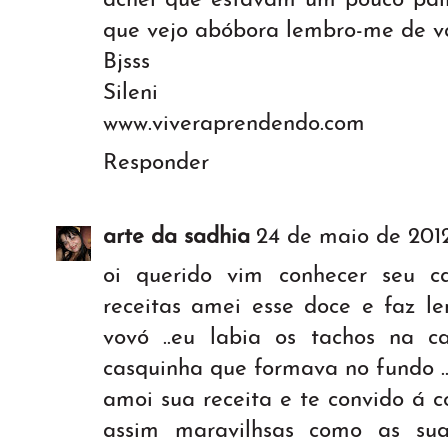
achei que estavam um pouco pálid
que vejo abóbora lembro-me de vc,
Bjsss
Sileni
www.viveraprendendo.com
Responder
arte da sadhia
24 de maio de 2012
oi querido vim conhecer seu ca
receitas amei esse doce e faz l
vovó ..eu labia os tachos na 
casquinha que formava no fundo ..
amoi sua receita e te convido á c
assim maravilhsas como as su