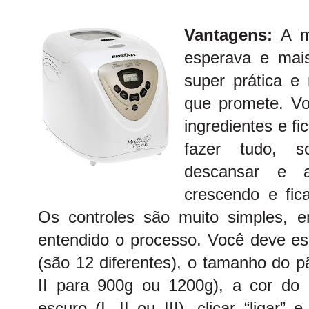
Vantagens:
A m
esperava e mai
super prática e
que promete. V
ingredientes e f
fazer tudo, s
descansar e a
crescendo e fic
Os controles são muito simples, 
entendido o processo. Você deve es
(são 12 diferentes), o tamanho do p
II para 900g ou 1200g), a cor do 
escuro (I, II ou III), clicar “ligar