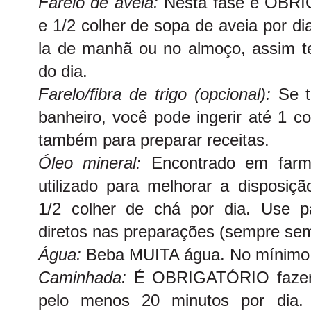
Farelo de aveia:
Nesta fase é OBRI
e 1/2 colher de sopa de aveia por di
la de manhã ou no almoço, assim te
do dia.
Farelo/fibra de trigo (opcional):
Se t
banheiro, você pode ingerir até 1 c
também para preparar receitas.
Óleo mineral:
Encontrado em farm
utilizado para melhorar a disposiçã
1/2 colher de chá por dia. Use p
diretos nas preparações (sempre sem
Água:
Beba MUITA água. No mínimo 1,
Caminhada:
É OBRIGATÓRIO fazer 
pelo menos 20 minutos por dia. 