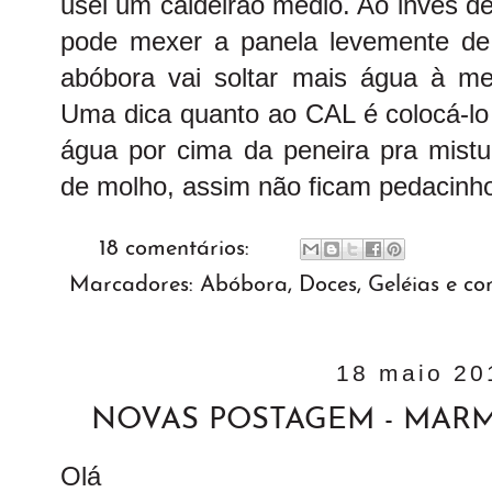
usei um caldeirão médio. Ao invés d
pode mexer a panela levemente de
abóbora vai soltar mais água à me
Uma dica quanto ao CAL é colocá-lo 
água por cima da peneira pra mistu
de molho, assim não ficam pedacinh
18 comentários:
Marcadores:
Abóbora
,
Doces
,
Geléias e c
18 maio 20
NOVAS POSTAGEM - MARM
Olá