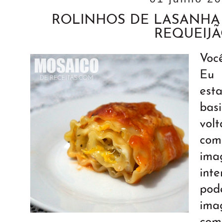
ROLINHOS DE LASANHA
REQUEIJ
Voc
Eu
est
bas
v
co
im
int
pod
ima