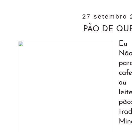
27 setembro 
PÃO DE QUE
Eu 
Não
pa
caf
ou 
lei
pãoz
tra
Min