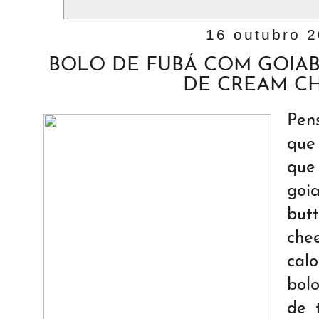
16 outubro 
BOLO DE FUBÁ COM GOIA
DE CREAM C
Pen
que
que
goi
bu
che
cal
bol
de 