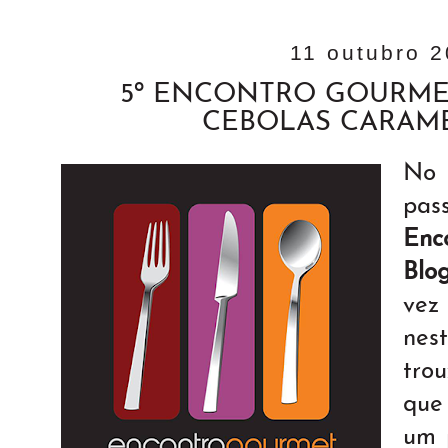
11 outubro 
5º ENCONTRO GOURME
CEBOLAS CARAM
No
pa
Enc
Blo
vez
nes
tro
que
um 