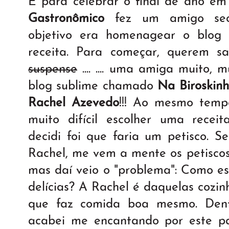
E para celebrar o final de ano em
Gastronômico
fez um amigo sec
objetivo era homenagear o blo
receita. Para começar, querem sabe
suspense
.... .... uma amiga muito,
blog sublime chamado
Na Biroskin
Rachel Azevedo
!!! Ao mesmo tempo
muito difícil escolher uma recei
decidi foi que faria um petisco.
Rachel, me vem a mente os petiscos
mas daí veio o "problema": Como es
delícias? A Rachel é daquelas cozin
que faz comida boa mesmo. Dentr
acabei me encantando por este pa