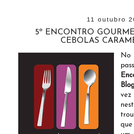
11 outubro 
5º ENCONTRO GOURME
CEBOLAS CARAM
No
pa
Enc
Blo
vez
nes
tro
que