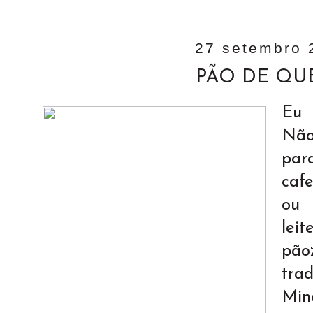
27 setembro 
PÃO DE QU
Eu 
Não
pa
caf
ou 
lei
pãoz
tra
Min