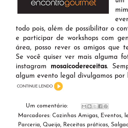
um 
mim
eve
todo pois, além de possibilitar o c
e participar de workshops com ge
área, posso rever os amigos que te
Se você quiser ver mais alguma fo
instagram
mosaicodereceitas
. Sem
algum evento legal divulgamos por l
Um comentário:
Marcadores:
Cozinhas Amigas
,
Eventos
,
l
Parceria
,
Queijo
,
Receitas práticas
,
Salga