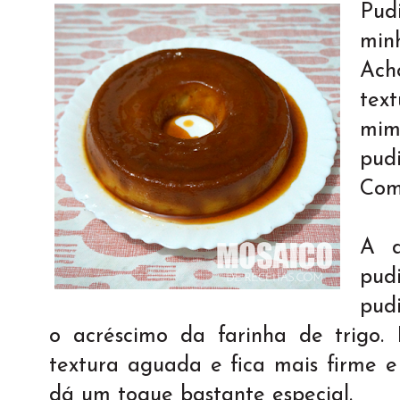
Pud
min
Ac
tex
mim
pud
Com
A d
pud
pud
o acréscimo da farinha de trigo.
textura aguada e fica mais firme 
dá um toque bastante especial.