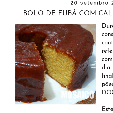
20 setembro 
BOLO DE FUBÁ COM CAL
Du
con
co
refe
com
dia
fin
pã
DOC
Est