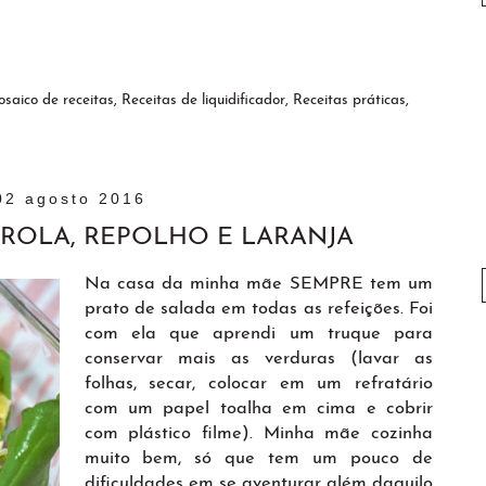
saico de receitas
,
Receitas de liquidificador
,
Receitas práticas
,
02 agosto 2016
AROLA, REPOLHO E LARANJA
Na casa da minha mãe SEMPRE tem um
prato de salada em todas as refeições. Foi
com ela que aprendi um truque para
conservar mais as verduras (lavar as
folhas, secar, colocar em um refratário
com um papel toalha em cima e cobrir
com plástico filme). Minha mãe cozinha
muito bem, só que tem um pouco de
dificuldades em se aventurar além daquilo