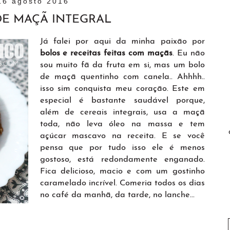
16 agosto 2016
E MAÇÃ INTEGRAL
Já falei por aqui da minha paixão por
bolos e receitas feitas com maçãs
. Eu não
sou muito fã da fruta em si, mas um bolo
de maçã quentinho com canela.. Ahhhh..
isso sim conquista meu coração. Este em
especial é bastante saudável porque,
além de cereais integrais, usa a maçã
toda, não leva óleo na massa e tem
açúcar mascavo na receita. E se você
pensa que por tudo isso ele é menos
gostoso, está redondamente enganado.
Fica delicioso, macio e com um gostinho
caramelado incrível. Comeria todos os dias
no café da manhã, da tarde, no lanche...