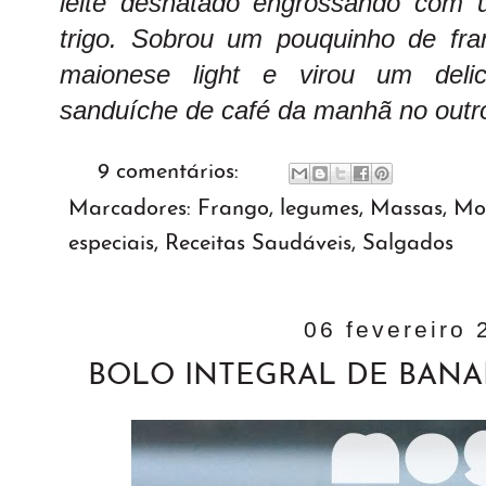
leite desnatado engrossando com 
trigo. Sobrou um pouquinho de fr
maionese light e virou um deli
sanduíche de café da manhã no outro
9 comentários:
Marcadores:
Frango
,
legumes
,
Massas
,
Mos
especiais
,
Receitas Saudáveis
,
Salgados
06 fevereiro 
BOLO INTEGRAL DE BANA