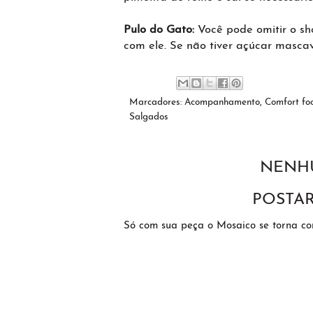
Pulo do Gato:
Você pode omitir o s
com ele. Se não tiver açúcar masca
Marcadores:
Acompanhamento
,
Comfort fo
Salgados
NENH
POSTA
Só com sua peça o Mosaico se torna c