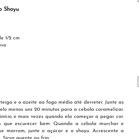
o Shoyu
de 1/2 cm
avo
iga e o azeite ao fogo médio até derreter. Junte as
elo menos uns 20 minutos para a cebola caramelizar.
ício e mais vezes quando ela começar a pegar cor.
 que escurecer bem. Quando a cebola murchar e
e marrom, junte o açúcar e o shoyu. Acrescente a
 Sirva quente ou fria.