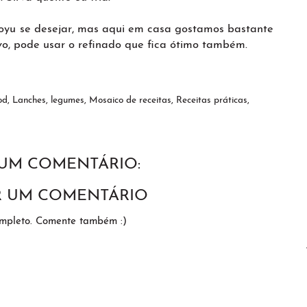
hoyu se desejar, mas aqui em casa gostamos bastante
vo, pode usar o refinado que fica ótimo também.
od
,
Lanches
,
legumes
,
Mosaico de receitas
,
Receitas práticas
,
UM COMENTÁRIO:
R UM COMENTÁRIO
ompleto. Comente também :)