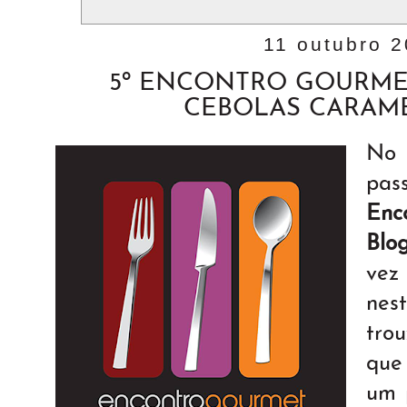
11 outubro 
5º ENCONTRO GOURME
CEBOLAS CARAM
No
pa
Enc
Blo
vez
nes
tro
que
um 