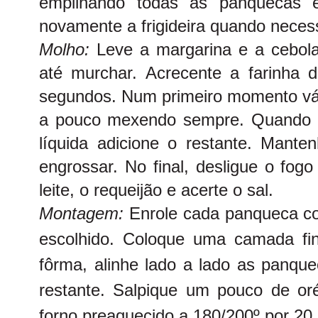
empilhando todas as panquecas
novamente a frigideira quando necess
Molho:
Leve a margarina e a cebol
até murchar. Acrecente a farinha de
segundos. Num primeiro momento vá 
a pouco mexendo sempre. Quando ad
líquida adicione o restante. Mant
engrossar. No final, desligue o fog
leite, o requeijão e acerte o sal.
Montagem:
Enrole cada panqueca c
escolhido. Coloque uma camada fi
fôrma, alinhe lado a lado as panqu
restante. Salpique um pouco de or
forno preaquecido a 180/200º por 20