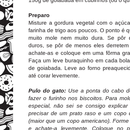
150g de goiabada em cubinhos (ou o qu
Preparo
Misture a gordura vegetal com o açúca
farinha de trigo aos poucos. O ponto é
muito mole nem muito dura. Se pôr d
duros, se pôr de menos eles derretem 
achate-as e coloque em uma fôrma gra
Faça um leve buraquinho em cada bol
de goiabada. Leve ao forno preaqueci
até corar levemente.
Pulo do gato:
Use a ponta do cabo d
fazer o furinho nos biscoitos. Para mo
especial, não sei se consigo explicar
precisar de um prato raso e um copo 
(maior que um copo americano). Form
e achate-a levemente. Coloque no p