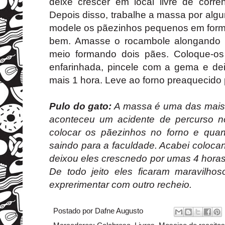
deixe crescer em local livre de corre
Depois disso, trabalhe a massa por algun
modele os pãezinhos pequenos em for
bem. Amasse o rocambole alongando a
meio formando dois pães. Coloque-o
enfarinhada, pincele com a gema e de
mais 1 hora. Leve ao forno preaquecido 
Pulo do gato:
A massa é uma das mais f
aconteceu um acidente de percurso n
colocar os pãezinhos no forno e quan
saindo para a faculdade. Acabei coloca
deixou eles crescnedo por umas 4 hora
De todo jeito eles ficaram maravilh
exprerimentar com outro recheio.
Postado por
Dafne Augusto