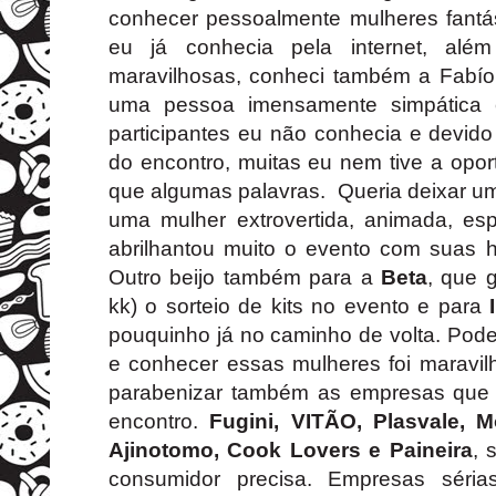
conhecer pessoalmente mulheres fantás
eu já conhecia pela internet, além
maravilhosas, conheci também a Fabí
uma pessoa imensamente simpática e
participantes eu não conhecia e devid
do encontro, muitas eu nem tive a opor
que algumas palavras. Queria deixar um
uma mulher extrovertida, animada, esp
abrilhantou muito o evento com suas hi
Outro beijo também para a
Beta
, que 
kk) o sorteio de kits no evento e para
pouquinho já no caminho de volta. Poder 
e conhecer essas mulheres foi maravil
parabenizar também as empresas que
encontro.
Fugini
,
VITÃO
, Plasvale,
M
Ajinotomo
, Cook Lovers e
Paineira
, 
consumidor precisa. Empresas sér