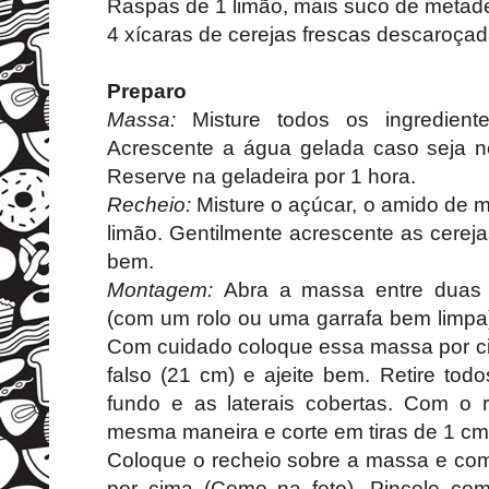
Raspas de 1 limão, mais suco de metad
4 xícaras de cerejas frescas descaroça
Preparo
Massa:
Misture todos os ingredient
Acrescente a água gelada caso seja ne
Reserve na geladeira por 1 hora.
Recheio:
Misture o açúcar, o amido de m
limão. Gentilmente acrescente as cereja
bem.
Montagem:
Abra a massa entre duas 
(com um rolo ou uma garrafa bem limpa
Com cuidado coloque essa massa por c
falso (21 cm) e ajeite bem. Retire to
fundo e as laterais cobertas. Com o 
mesma maneira e corte em tiras de 1 cm
Coloque o recheio sobre a massa e com 
por cima (Como na foto). Pincele co