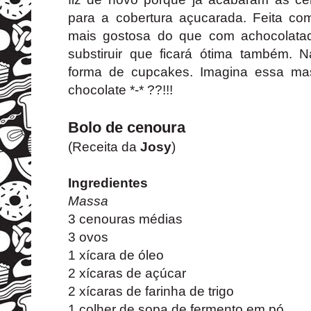
para a cobertura açucarada. Feita c
mais gostosa do que com achocolata
substiruir que ficará ótima também.
forma de cupcakes. Imagina essa ma
chocolate *-* ??!!!
Bolo de cenoura
(Receita da
Josy
)
Ingredientes
Massa
3 cenouras médias
3 ovos
1 xícara de óleo
2 xícaras de açúcar
2 xícaras de farinha de trigo
1 colher de sopa de fermento em pó