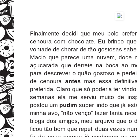
Finalmente decidi que meu bolo prefer
cenoura com chocolate. Eu brinco que
vontade de chorar de tão gostosas sab
Macio que parece uma nuvem, doce na
açucarada que derrete na boca ao mo
para descrever o quão gostoso e perfeito
de cenoura
antes
mas essa definitiv
preferida. Claro que só poderia ter vind
semanas ela me serviu muito de inspi
postou um
pudim
super lindo que já est
minha avó, "não venço" fazer tanta rec
blogs dos amigos, meu arquivo que o d
ficou tão bom que repeti duas vezes 
fiz de novo porque já acabaram as c