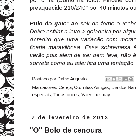
preaquecido 210/240° por 40 minutos ou
Pulo do gato:
Ao sair do forno o rech
Deixe esfriar e leve a geladeira por alg
Acredito que uma variação com moran
ficaria maravilhosa. Essa sobremesa é
verão pois além de ser bem leve, não 
sorvete como eu falei fica uma tentação.
Postado por
Dafne Augusto
Marcadores:
Cereja
,
Cozinhas Amigas
,
Dia dos Na
especiais
,
Tortas doces
,
Valentines day
7 de fevereiro de 2013
"O" Bolo de cenoura