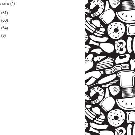
aneiro
(4)
4
(51)
3
(60)
2
(64)
1
(9)