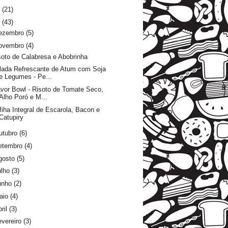
6
(21)
5
(43)
ezembro
(5)
ovembro
(4)
soto de Calabresa e Abobrinha
lada Refrescante de Atum com Soja
e Legumes - Pe...
avor Bowl - Risoto de Tomate Seco,
Alho Poró e M...
fiha Integral de Escarola, Bacon e
Catupiry
utubro
(6)
etembro
(4)
gosto
(5)
ulho
(3)
unho
(2)
aio
(4)
ril
(3)
evereiro
(3)