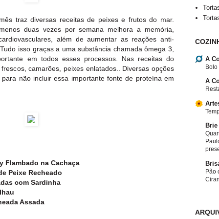
Torta
Torta
ês traz diversas receitas de peixes e frutos do mar.
 menos duas vezes por semana melhora a memória,
ardiovasculares, além de aumentar as reações anti-
COZIN
? Tudo isso graças a uma substância chamada ômega 3,
rtante em todos esses processos. Nas receitas do
A Co
Bolo
 frescos, camarões, peixes enlatados.. Diversas opções
para não incluir essa importante fonte de proteína em
A Co
Resta
Arte
Temp
Brie
Quar
Paulo
pres
ry Flambado na Cachaça
Bris
Pão c
de Peixe Recheado
Cira
adas com Sardinha
lhau
heada Assada
ARQUI