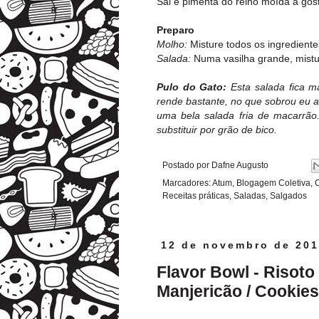
Sal e pimenta do reino moída a gos
Preparo
Molho:
Misture todos os ingredient
Salada:
Numa vasilha grande, mistu
Pulo do Gato:
Esta salada fica m
rende bastante, no que sobrou eu a
uma bela salada fria de macarrão
substituir por grão de bico.
Postado por
Dafne Augusto
Marcadores:
Atum
,
Blogagem Coletiva
,
C
Receitas práticas
,
Saladas
,
Salgados
12 de novembro de 20
Flavor Bowl - Risoto
Manjericão / Cookies