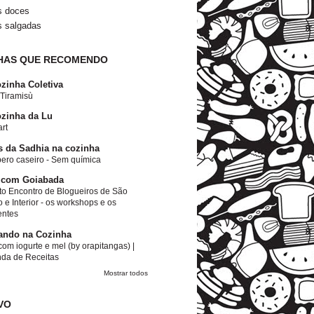
s doces
s salgadas
HAS QUE RECOMENDO
zinha Coletiva
 Tiramisù
zinha da Lu
rt
s da Sadhia na cozinha
ero caseiro - Sem química
 com Goiabada
to Encontro de Blogueiros de São
 e Interior - os workshops e os
entes
ando na Cozinha
om iogurte e mel (by orapitangas) |
nda de Receitas
Mostrar todos
VO