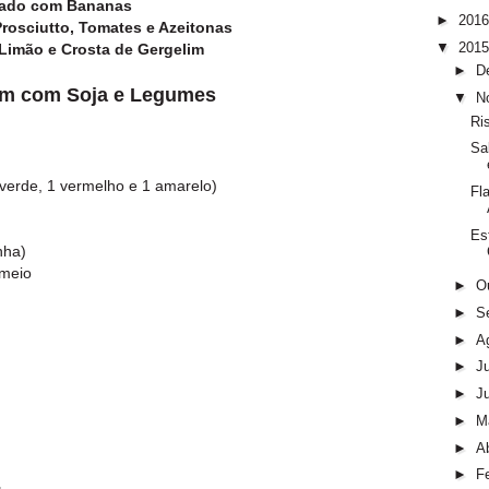
inado com Bananas
►
201
rosciutto, Tomates e Azeitonas
▼
201
Limão e Crosta de Gergelim
►
D
um com Soja e Legumes
▼
N
Ri
Sa
verde, 1 vermelho e 1 amarelo)
Fl
Es
nha)
 meio
►
O
►
S
►
A
►
J
►
J
►
M
►
Ab
►
F