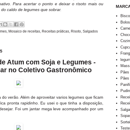
oativo. Para acertar o ponto e deixar o risoto mais ou
MARC
do caldo de legumes que sobrar.
Bisco
Bolo
Carn
umes
,
Mosaico de receitas
,
Receitas práticas
,
Risoto
,
Salgados
Choco
Cozi
Cupca
15
Fran
legu
de Atum com Soja e Legumes -
Mass
Mar no Coletivo Gastronômico
Pães
Pães
Panif
Pudi
Recei
a do verão. Além de aproveitar varios legumes que ficam
ica pronta rapidinho. Eu usei o que tinha a disposição,
Recei
desejar. Foi um jantar mega leve acompanhado por um
Salga
Sopa
Sorte
Teste