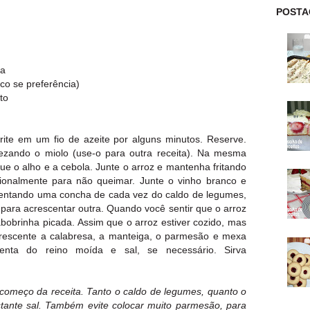
POSTA
da
co se preferência)
to
rite em um fio de azeite por alguns minutos. Reserve.
rezando o miolo (use-o para outra receita). Na mesma
gue o alho e a cebola. Junte o arroz e mantenha fritando
onalmente para não queimar. Junte o vinho branco e
scentando uma concha de cada vez do caldo de legumes,
para acrescentar outra. Quando você sentir que o arroz
abobrinha picada. Assim que o arroz estiver cozido, mas
Acrescente a calabresa, a manteiga, o parmesão e mexa
enta do reino moída e sal, se necessário. Sirva
começo da receita. Tanto o caldo de legumes, quanto o
stante sal. Também evite colocar muito parmesão, para