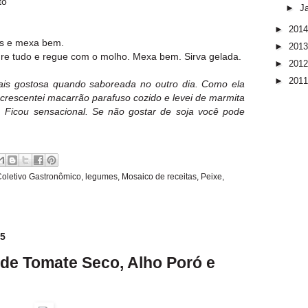
to
►
J
►
201
es e mexa bem.
►
201
re tudo e regue com o molho. Mexa bem. Sirva gelada.
►
201
►
201
ais gostosa quando saboreada no outro dia. Como ela
crescentei macarrão parafuso cozido e levei de marmita
. Ficou sensacional. Se não gostar de soja você pode
oletivo Gastronômico
,
legumes
,
Mosaico de receitas
,
Peixe
,
15
 de Tomate Seco, Alho Poró e