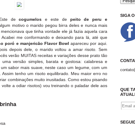
SIGA 
. Este de
cogumelos
e este de
peito de peru e
algum motivo o marido pegou birra deles e nunca mais
 mencionava que tinha vontade ele já fazia aquela cara
. Acabei me conformando e deixando para lá, até que
ho poró e manjericão
Flavor Bowl
apareceu por aqui.
pois depois dele, o marido voltou a amar risoto. Sem
ocês verão MUITAS receitas e variações desse prato tão
CONTA
r, uma versão simples, barata e gostosa: calabresa e
ir um sabor mais suave, neste caso um legume, com um
contato
. Assim tenho um risoto equilibrado. Meu maior erro no
criar combinações muito inusitadas. Como estou pisando
volte a odiar risotos) vou treinando o paladar dele aos
QUE T
ATUAL
brinha
SEGUI
esa