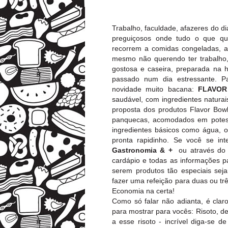
Trabalho, faculdade, afazeres do d
preguiçosos onde tudo o que qu
recorrem a comidas congeladas, al
mesmo não querendo ter trabalho
gostosa e caseira, preparada na
passado num dia estressante. 
novidade muito bacana:
FLAVO
saudável, com ingredientes natura
proposta dos produtos Flavor Bowl
panquecas, acomodados em potes d
ingredientes básicos como água, 
pronta rapidinho. Se você se in
Gastronomia & +
ou através do
cardápio e todas as informações p
serem produtos tão especiais seja
fazer uma refeição para duas ou tr
Economia na certa!
Como só falar não adianta, é clar
para mostrar para vocês: Risoto, d
a esse risoto - incrível diga-se 