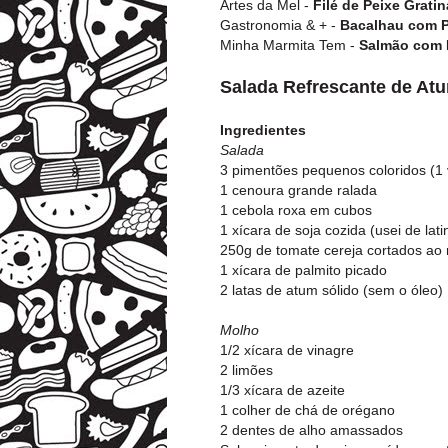
Artes da Mel -
Filé de Peixe Grat
Gastronomia & + -
Bacalhau com P
Minha Marmita Tem -
Salmão com 
Salada Refrescante de At
Ingredientes
Salada
3 pimentões pequenos coloridos (1 
1 cenoura grande ralada
1 cebola roxa em cubos
1 xícara de soja cozida (usei de lati
250g de tomate cereja cortados ao
1 xícara de palmito picado
2 latas de atum sólido (sem o óleo)
Molho
1/2 xícara de vinagre
2 limões
1/3 xícara de azeite
1 colher de chá de orégano
2 dentes de alho amassados