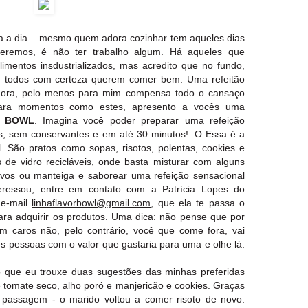
ia a dia... mesmo quem adora cozinhar tem aqueles dias
eremos, é não ter trabalho algum. Há aqueles que
imentos insdustrializados, mas acredito que no fundo,
, todos com certeza querem comer bem. Uma refeitão
 hora, pelo menos para mim compensa todo o cansaço
Para momentos como estes, apresento a vocês uma
R BOWL
. Imagina você poder preparar uma refeição
is, sem conservantes e em até 30 minutos! :O Essa é a
. São pratos como sopas, risotos, polentas, cookies e
e vidro recicláveis, onde basta misturar com alguns
ovos ou manteiga e saborear uma refeição sensacional
teressou, entre em contato com a Patrícia Lopes do
 e-mail
linhaflavorbowl@gmail.com
, que ela te passa o
ara adquirir os produtos. Uma dica: não pense que por
m caros não, pelo contrário, você que come fora, vai
ês pessoas com o valor que gastaria para uma e olhe lá.
o que eu trouxe duas sugestões das minhas preferidas
e tomate seco, alho poró e manjericão e cookies. Graças
de passagem - o marido voltou a comer risoto de novo.