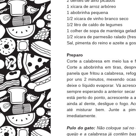
2 dentes de alho picados
1 xícara de arroz arbóreo
1 abobrinha pequena
1/2 xícara de vinho branco seco
1/2 litro de caldo de legumes
1 colher de sopa de manteiga gela
1/2 xícara de parmesão ralado (fres
Sal, pimenta do reino e azeite a gos
Preparo
Corte a calabresa em meio lua e f
Corte a abobrinha em tiras, desp
panela que fritou a calabresa, refo
por uns 2 minutos, mexendo ocasi
deixe o líquido evaporar. Vá acre
sempre esperando a anterior secar 
está perto do ponto, acrescente a 
ainda al dente, desligue o fogo. 
até misturar bem. Junte a pim
imediatamente.
Pulo do gato:
Não coloque sal no 
queijo e a calabresa já contêm ba