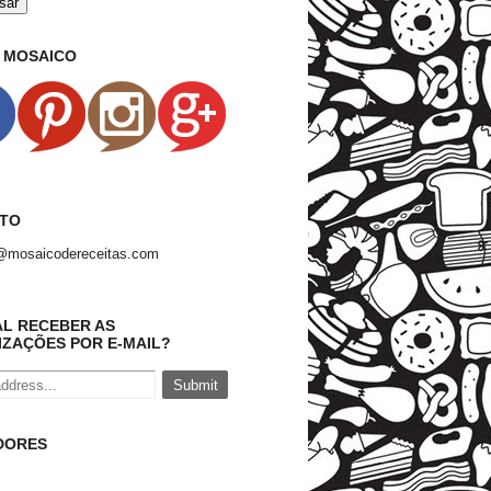
O MOSAICO
TO
@mosaicodereceitas.com
AL RECEBER AS
IZAÇÕES POR E-MAIL?
DORES