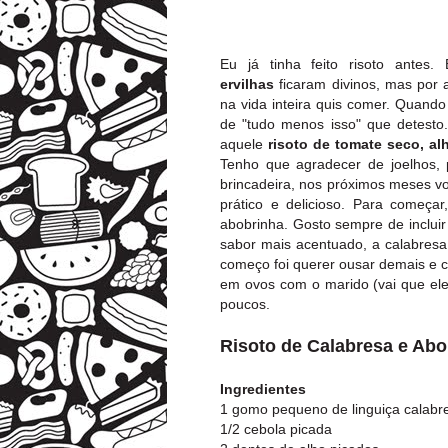
Eu já tinha feito risoto antes
ervilhas
ficaram divinos, mas por 
na vida inteira quis comer. Quando
de "tudo menos isso" que detesto
aquele
risoto de tomate seco, al
Tenho que agradecer de joelhos, 
brincadeira, nos próximos meses v
prático e delicioso. Para começa
abobrinha. Gosto sempre de inclu
sabor mais acentuado, a calabresa
começo foi querer ousar demais e 
em ovos com o marido (vai que ele 
poucos.
Risoto de Calabresa e Abo
Ingredientes
1 gomo pequeno de linguiça calabr
1/2 cebola picada