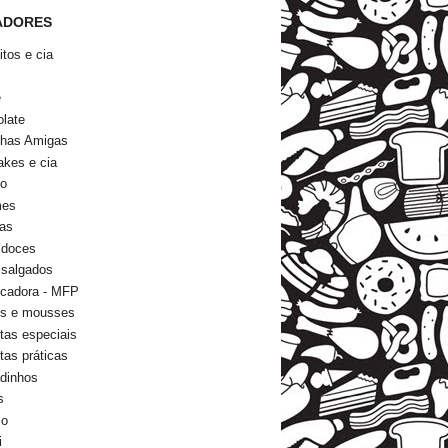
ADORES
itos e cia
s
e
late
nhas Amigas
kes e cia
go
mes
as
 doces
 salgados
icadora - MFP
ns e mousses
tas especiais
tas práticas
dinhos
s
io
i