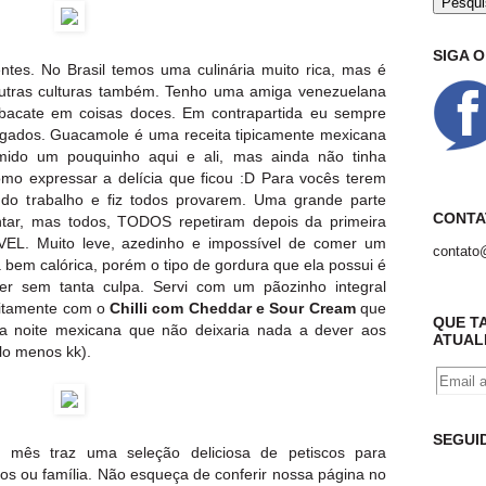
SIGA 
ntes. No Brasil temos uma culinária muito rica, mas é
outras culturas também. Tenho uma amiga venezuelana
bacate em coisas doces. Em contrapartida eu sempre
lgados. Guacamole é uma receita tipicamente mexicana
mido um pouquinho aqui e ali, mas ainda não tinha
o expressar a delícia que ficou :D Para vocês terem
do trabalho e fiz todos provarem. Uma grande parte
CONTA
ntar, mas todos, TODOS repetiram depois da primeira
ÍVEL. Muito leve, azedinho e impossível de comer um
contato
 bem calórica, porém o tipo de gordura que ela possui é
r sem tanta culpa. Servi com um pãozinho integral
eitamente com o
Chilli com Cheddar e Sour Cream
que
QUE T
ta noite mexicana que não deixaria nada a dever aos
ATUAL
lo menos kk).
SEGUI
 mês traz uma seleção deliciosa de petiscos para
os ou família. Não esqueça de conferir nossa página no