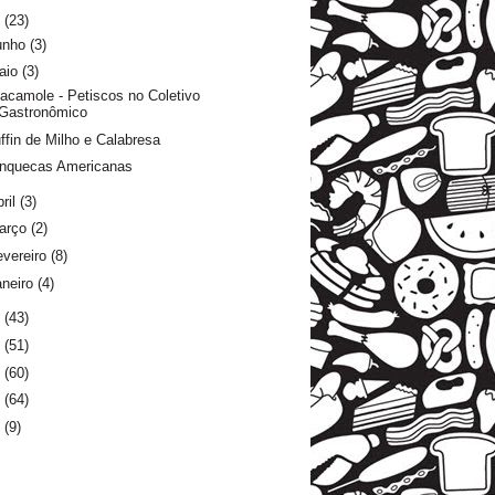
6
(23)
unho
(3)
aio
(3)
acamole - Petiscos no Coletivo
Gastronômico
ffin de Milho e Calabresa
nquecas Americanas
ril
(3)
arço
(2)
evereiro
(8)
aneiro
(4)
5
(43)
4
(51)
3
(60)
2
(64)
1
(9)