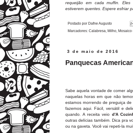
requeijão em cada muffin. Eles
estiverem quentes. Espere esfriar pa
Postado por
Dafne Augusto
Marcadores:
Calabresa
,
Milho
,
Mosaico 
3 de maio de 2016
Panquecas America
Sabe aquela vontade de comer alg
naquelas horas em que não temos
estamos morrendo de preguiça de s
fazemos aqui. Fácil, versátil e d
quando. A receita veio
d'A Cozin
outras delícias também. Dica pra vo
ou na gaveta. Você vai repeti-la mu