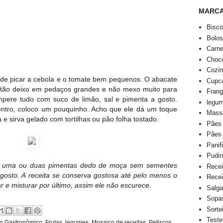
MARC
Bisco
Bolo
Carn
Choco
Cozi
 de picar a cebola e o tomate bem pequenos. O abacate
Cupca
ntão deixo em pedaços grandes e não mexo muito para
Fran
mpere tudo com suco de limão, sal e pimenta a gosto.
legu
tro, coloco um pouquinho. Acho que ele dá um toque
Mass
e sirva gelado com tortilhas ou pão folha tostado.
Pães
Pães
Panif
Pudi
ue uma ou duas pimentas dedo de moça sem sementes
Recei
gosto. A receita se conserva gostosa até pelo menos o
Recei
r e misturar por último, assim ele não escurece.
Salga
Sopa
Sorte
Teste
vo Gastronômico
,
Frutas
,
legumes
,
Mosaico de receitas
,
Petiscos