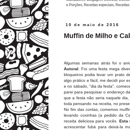
e Porções
,
Receitas especiais
,
Receitas 
10 de maio de 2016
Muffin de Milho e Ca
Algumas semanas atrás foi o ani
Autoral
. Foi uma festa mega dive
bloqueiros podia levar um prato 
algo prático e fácil, me decidi por
e no sábado, "dia da festa", comece
parei para pesquisar o endereço da
que a festa não seria naquele dia
toda pensando na receita, no prese
No fim das contas, comemos muffin
levando coxinhas (a pedido da Ca
receita deliciosa para vocês.
Esta
acrescentar fubá para deixá-la ma