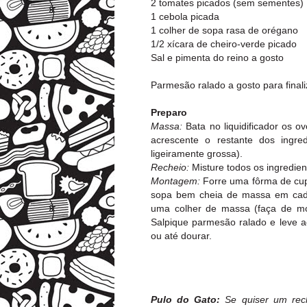
2 tomates picados (sem sementes)
1 cebola picada
1 colher de sopa rasa de orégano
1/2 xícara de cheiro-verde picado
Sal e pimenta do reino a gosto
Parmesão ralado a gosto para finali
Preparo
Massa:
Bata no liquidificador os o
acrescente o restante dos ingre
ligeiramente grossa).
Recheio:
Misture todos os ingredien
Montagem:
Forre uma fôrma de cup
sopa bem cheia de massa em cada
uma colher de massa (faça de mo
Salpique parmesão ralado e leve a
ou até dourar.
Pulo do Gato:
Se quiser um rec