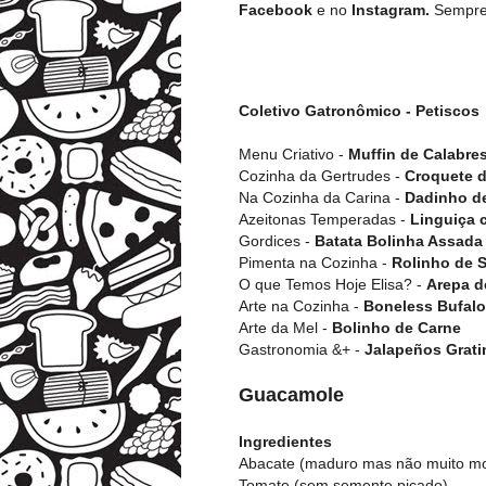
Facebook
e no
Instagram.
Sempre t
Coletivo Gatronômico - Petiscos
Menu Criativo -
Muffin de Calabre
Cozinha da Gertrudes -
Croquete d
Na Cozinha da Carina -
Dadinho de
Azeitonas Temperadas -
Linguiça 
Gordices -
Batata Bolinha Assada
Pimenta na Cozinha -
Rolinho de 
O que Temos Hoje Elisa? -
Arepa d
Arte na Cozinha -
Boneless Bufal
Arte da Mel -
Bolinho de Carne
Gastronomia &+ -
Jalapeños Grat
Guacamole
Ingredientes
Abacate (maduro mas não muito mo
Tomate (sem semente picado)