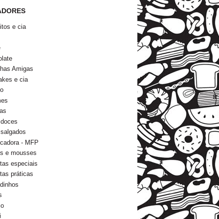
ADORES
itos e cia
s
e
late
nhas Amigas
kes e cia
go
mes
as
 doces
 salgados
icadora - MFP
ns e mousses
tas especiais
tas práticas
dinhos
s
io
i