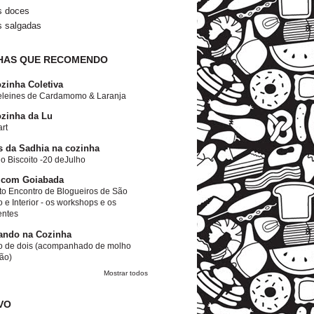
s doces
s salgadas
HAS QUE RECOMENDO
zinha Coletiva
leines de Cardamomo & Laranja
zinha da Lu
rt
s da Sadhia na cozinha
o Biscoito -20 deJulho
 com Goiabada
to Encontro de Blogueiros de São
 e Interior - os workshops e os
entes
ando na Cozinha
o de dois (acompanhado de molho
ão)
Mostrar todos
VO