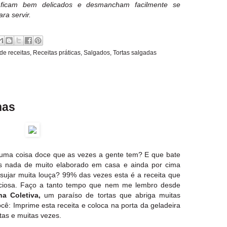
 ficam bem delicados e desmancham facilmente se
ra servir.
de receitas
,
Receitas práticas
,
Salgados
,
Tortas salgadas
nas
uma coisa doce que as vezes a gente tem? E que bate
 nada de muito elaborado em casa e ainda por cima
ujar muita louça? 99% das vezes esta é a receita que
eliciosa. Faço a tanto tempo que nem me lembro desde
ha Coletiva
,
um paraíso de tortas que abriga muitas
cê: Imprime esta receita e coloca na porta da geladeira
itas e muitas vezes.