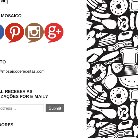
O MOSAICO
TO
@mosaicodereceitas.com
AL RECEBER AS
IZAÇÕES POR E-MAIL?
DORES