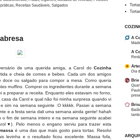
Torta
práticas
,
Receitas Saudáveis
,
Salgados
Torta
COZIN
labresa
A Co
Made
A Co
Resta
Arte
versário de uma querida amiga, a Carol do
Cozinha
Dia d
rtida e cheia de comes e bebes. Cada um dos amigos
Brie
de doce ou salgado para compor a mesa. Como queria
Quar
 estes muffins. Comprei os ingredientes durante a semana
Paulo
i a preparar a receita. Enquanto eles estavam no forno,
pres
 casa da Carol e qual não foi minha surpresa quando vi
Bris
, e sim na semana seguinte :O kkkkk. Passei a semana
Baiã
nte e a festa seria dali uma semana ainda gente! hahah
lamb
 o fim de semana inteiro e na semana seguinte acabei
rol ♥). Pelo menos o engano serviu para trazer esta
 massa
é uma das que mais gosto para tortas. Resolvi
ARQUI
is levinha e o resultado ficou excelente. Massa fofa,