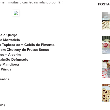
em muitas dicas legais rolando por lá ;)
POSTA
sa e Queijo
e Mortadela
 Tapioca com Geléia de Pimenta
com Chutney de Frutas Secas
 com Alecrim
Salmão Defumado
e Mandioca
o Wings
inados
le)