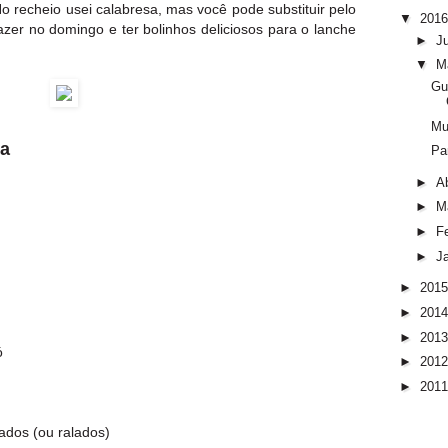
 recheio usei calabresa, mas você pode substituir pelo
▼
201
azer no domingo e ter bolinhos deliciosos para o lanche
►
J
▼
M
Gu
Mu
sa
Pa
►
Ab
►
M
►
F
►
J
►
201
►
201
►
201
ó
►
201
►
201
rados (ou ralados)