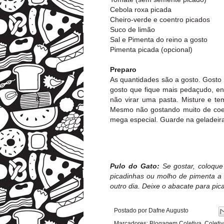
Cebola roxa picada
Cheiro-verde e coentro picados
Suco de limão
Sal e Pimenta do reino a gosto
Pimenta picada (opcional)
Preparo
As quantidades são a gosto. Gosto
gosto que fique mais pedaçudo, e
não virar uma pasta. Misture e te
Mesmo não gostando muito de coen
mega especial. Guarde na geladeira 
Pulo do Gato:
Se gostar, coloq
picadinhas ou molho de pimenta a 
outro dia. Deixe o abacate para pica
Postado por
Dafne Augusto
Marcadores:
Blogagem Coletiva
,
Coleti