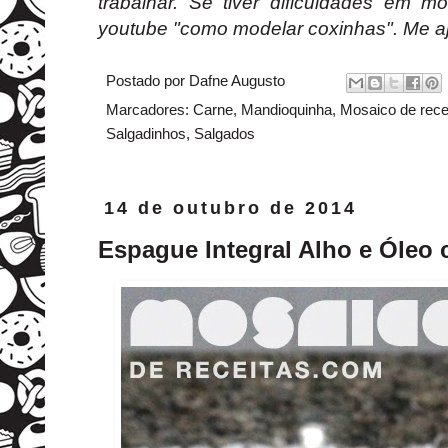
trabalhar. Se tiver dificuldades em m
youtube "como modelar coxinhas". Me aj
Postado por
Dafne Augusto
Marcadores:
Carne
,
Mandioquinha
,
Mosaico de rece
Salgadinhos
,
Salgados
14 de outubro de 2014
Espague Integral Alho e Óleo