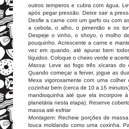
outros temperos e cubra com água. Le
após pegar pressão. Deixe sair a press
Desfie a carne com um garfo ou com 
a cebola, o alho, o pimentão e os to
Despeje o vinho, o shoyo, o molho d
pouquinho. Acrescente a carne e man
vez em quando, até apurar bem todo
líquidos. Coloque o cheiro verde e acerte 
Massa:
Leve ao fogo três xícaras do 
Quando começar a ferver, jogue as dua
Mexa vigorosamente com uma colher 
cozinhar bem (cerca de 10 a 15 minutos).
mandioquinha até que ela incorpore à
planetária nesta etapa). Reserve coberto
massa até esfriar
Montagem:
Recheie porções de massa
louca moldando como uma coxinha. P