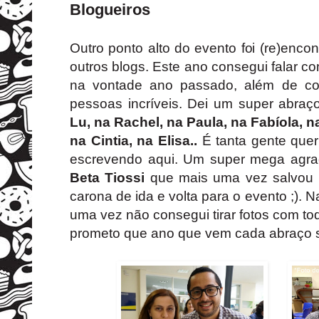
Blogueiros
Outro ponto alto do evento foi (re)enco
outros blogs. Este ano consegui falar co
na vontade ano passado, além de co
pessoas incríveis. Dei um super abra
Lu
, na
Rachel
, na Paula, na
Fabíola
, 
na
Cintia
, na
Elisa
..
É tanta gente quer
escrevendo aqui. Um super mega agra
Beta Tiossi
que mais uma vez salvou 
carona de ida e volta para o evento ;). 
uma vez não consegui tirar fotos com t
prometo que ano que vem cada abraço s