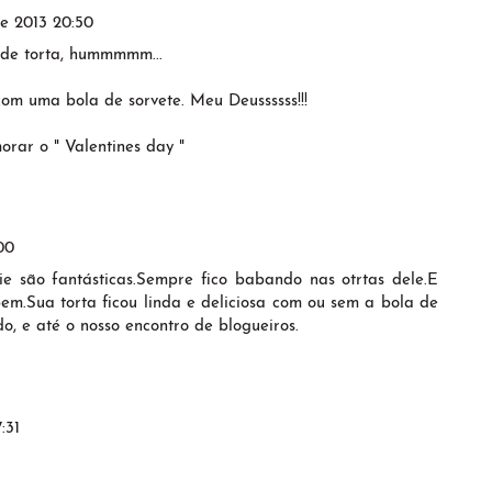
de 2013 20:50
 de torta, hummmmm...
m uma bola de sorvete. Meu Deussssss!!!
orar o " Valentines day "
00
ie são fantásticas.Sempre fico babando nas otrtas dele.E
em.Sua torta ficou linda e deliciosa com ou sem a bola de
do, e até o nosso encontro de blogueiros.
:31