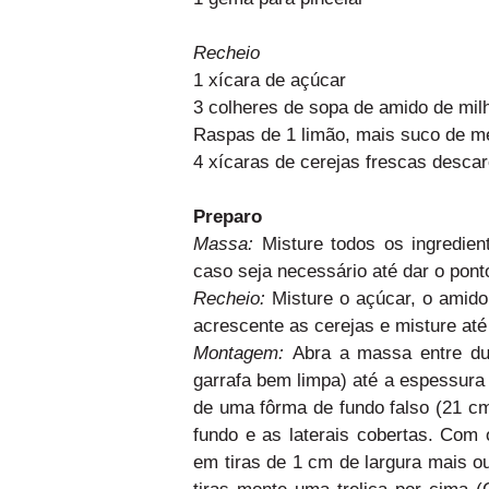
Recheio
1 xícara de açúcar
3 colheres de sopa de amido de mil
Raspas de 1 limão, mais suco de m
4 xícaras de cerejas frescas desca
Preparo
Massa:
Misture todos os ingredien
caso seja necessário até dar o pont
Recheio:
Misture o açúcar, o amido
acrescente as cerejas e misture até
Montagem:
Abra a massa entre du
garrafa bem limpa) até a espessur
de uma fôrma de fundo falso (21 cm
fundo e as laterais cobertas. Com
em tiras de 1 cm de largura mais 
tiras monte uma treliça por cima 