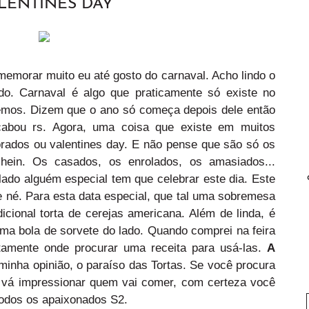
LENTINES DAY
morar muito eu até gosto do carnaval. Acho lindo o
ado. Carnaval é algo que praticamente só existe no
azemos. Dizem que o ano só começa depois dele então
cabou rs. Agora, uma coisa que existe em muitos
rados ou valentines day. E não pense que são só os
in. Os casados, os enrolados, os amasiados...
ado alguém especial tem que celebrar este dia. Este
e né. Para esta data especial, que tal uma sobremesa
icional torta de cerejas americana. Além de linda, é
uma bola de sorvete do lado. Quando comprei na feira
tamente onde procurar uma receita para usá-las.
A
minha opinião, o paraíso das Tortas. Se você procura
 vá impressionar quem vai comer, com certeza você
todos os apaixonados S2.