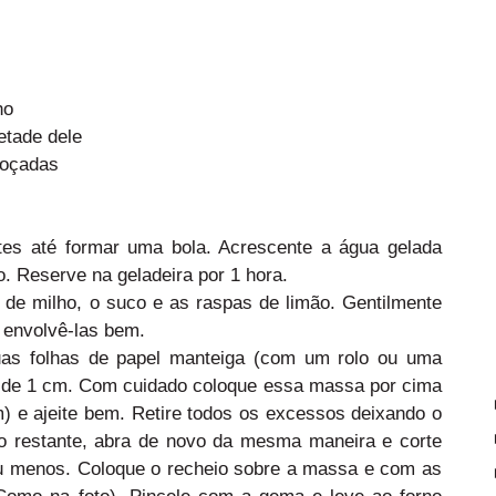
ho
etade dele
roçadas
tes até formar uma bola. Acrescente a água gelada
o. Reserve na geladeira por 1 hora.
 de milho, o suco e as raspas de limão. Gentilmente
 envolvê-las bem.
as folhas de papel manteiga (com um rolo ou uma
a de 1 cm. Com cuidado coloque essa massa por cima
) e ajeite bem. Retire todos os excessos deixando o
 o restante, abra de novo da mesma maneira e corte
ou menos. Coloque o recheio sobre a massa e com as
(Como na foto). Pincele com a gema e leve ao forno