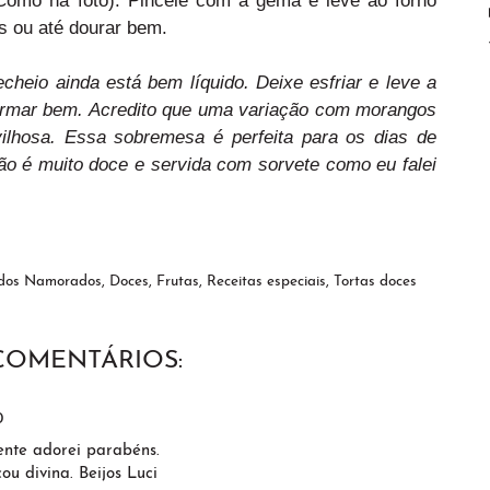
s ou até dourar bem.
echeio ainda está bem líquido. Deixe esfriar e leve a
 firmar bem. Acredito que uma variação com morangos
vilhosa. Essa sobremesa é perfeita para os dias de
ão é muito doce e servida com sorvete como eu falei
 dos Namorados
,
Doces
,
Frutas
,
Receitas especiais
,
Tortas doces
 COMENTÁRIOS:
0
ente adorei parabéns.
ou divina. Beijos Luci