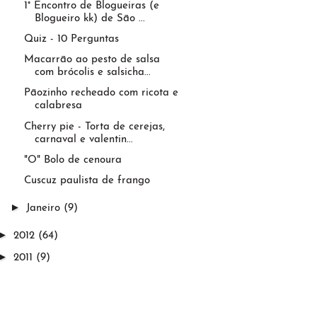
1° Encontro de Blogueiras (e
Blogueiro kk) de São ...
Quiz - 10 Perguntas
Macarrão ao pesto de salsa
com brócolis e salsicha...
Pãozinho recheado com ricota e
calabresa
Cherry pie - Torta de cerejas,
carnaval e valentin...
"O" Bolo de cenoura
Cuscuz paulista de frango
►
Janeiro
(9)
►
2012
(64)
►
2011
(9)