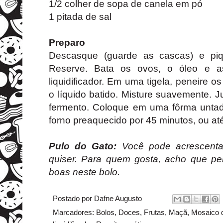
1/2 colher de sopa de canela em pó
1 pitada de sal
Preparo
Descasque (guarde as cascas) e p
Reserve. Bata os ovos, o óleo e 
liquidificador. Em uma tigela, peneire o
o líquido batido. Misture suavemente. 
fermento. Coloque em uma fôrma untad
forno preaquecido por 45 minutos, ou até
Pulo do Gato:
Você pode acrescenta
quiser. Para quem gosta, acho que pe
boas neste bolo.
Postado por
Dafne Augusto
Marcadores:
Bolos
,
Doces
,
Frutas
,
Maçã
,
Mosaico d