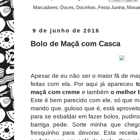
Marcadores:
Doces
,
Docinhos
,
Festa Junina
,
Mosaic
9 de junho de 2016
Bolo de Maçã com Casca
Apesar de eu não ser o maior fã de m
feitas com ela. Por aqui já apareceu
t
maçã com creme
e também
o melhor 
Este é bem parecido com ele, só que ma
marido que, guloso que é, está aprove
para se esbaldar em fazer bolos, pudin
barriga pede. Sorte minha que ch
fresquinho para devorar. Esta recei