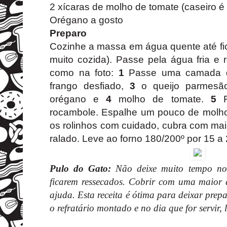
2 xícaras de molho de tomate (caseiro 
Orégano a gosto
Preparo
Cozinhe a massa em água quente até fic
muito cozida). Passe pela água fria e
como na foto:
1
Passe uma camada d
frango desfiado,
3
o queijo parmesão
orégano e
4
molho de tomate.
5
F
rocambole. Espalhe um pouco de molho 
os rolinhos com cuidado, cubra com ma
ralado. Leve ao forno 180/200º por 15 a 
Pulo do Gato:
Não deixe muito tempo no 
ficarem ressecados. Cobrir com uma maior
ajuda. Esta receita é ótima para deixar pre
o refratário montado e no dia que for servir, 