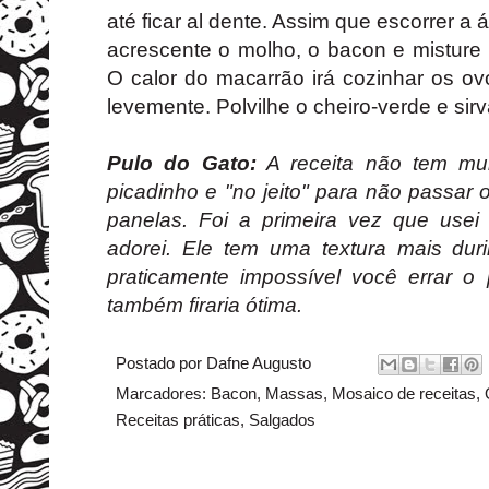
até ficar al dente. Assim que escorrer a
acrescente o molho, o bacon e misture
O calor do macarrão irá cozinhar os ov
levemente. Polvilhe o cheiro-verde e sir
Pulo do Gato:
A receita não tem mui
picadinho e "no jeito" para não passar o
panelas. Foi a primeira vez que use
adorei. Ele tem uma textura mais du
praticamente impossível você errar 
também firaria ótima.
Postado por
Dafne Augusto
Marcadores:
Bacon
,
Massas
,
Mosaico de receitas
,
Receitas práticas
,
Salgados