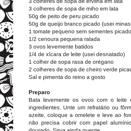
3 colheres de sopa de ervilha em lata
3 colheres de sopa de miho em lata
50g de peito de peru picado
50g de queijo branco picado (usei minas 
1 tomate pequeno sem sementes picad
1/2 cenoura pequena ralada
3 ovos levemente batidos
1/4 de xícara de leite (usei desnatado)
1 colher de sopa rasa de orégano
2 colheres de sopa de cheiro verde pica
Sal e pimenta do reino a gosto
Preparo
Bata levemente os ovos com o leite 
ingredientes. Unte um refratário ou f
azeite, coloque a omelete e leve ao fo
não precisa cobrir com papel alumíni
dourado. Sirva ainda quente.