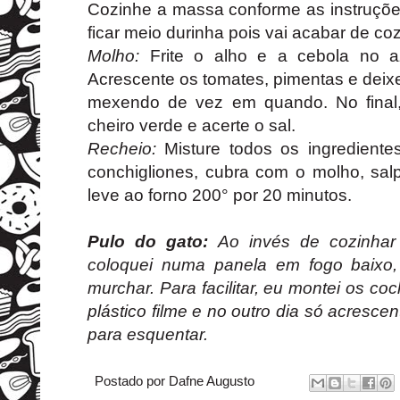
Cozinhe a massa conforme as instruçõ
ficar meio durinha pois vai acabar de coz
Molho:
Frite o alho e a cebola no az
Acrescente os tomates, pimentas e deixe
mexendo de vez em quando. No final,
cheiro verde e acerte o sal.
Recheio:
Misture todos os ingrediente
conchigliones, cubra com o molho, sal
leve ao forno 200° por 20 minutos.
Pulo do gato:
Ao invés de cozinhar
coloquei numa panela em fogo baixo,
murchar. Para facilitar, eu montei os coc
plástico filme e no outro dia só acrescen
para esquentar.
Postado por
Dafne Augusto