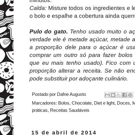
minutos.
Calda:
Misture todos os ingredientes e l
o bolo e espalhe a cobertura ainda quen
Pulo do gato.
Tenho usado muito o açú
verdade ele é metade açúcar, metade 
a proporção dele para o açúcar é us
comprar um outro só para fazer bolos 
que eu mais tenho usado). Fico com
proporção alterar a receita. Se não en
pode substituir por adoçante culinário.
Postado por
Dafne Augusto
Marcadores:
Bolos
,
Chocolate
,
Diet e light
,
Doces
,
M
práticas
,
Receitas Saudáveis
15 de abril de 2014