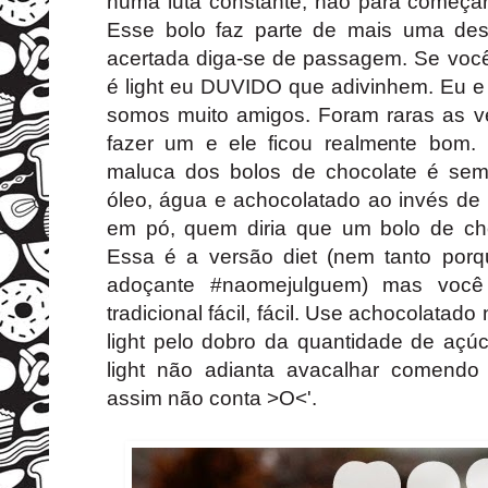
numa luta constante, não para começar
Esse bolo faz parte de mais uma des
acertada diga-se de passagem. Se você
é light eu DUVIDO que adivinhem. Eu e
somos muito amigos. Foram raras as 
fazer um e ele ficou realmente bom
maluca dos bolos de chocolate é se
óleo, água e achocolatado ao invés de 
em pó, quem diria que um bolo de choc
Essa é a versão diet (nem tanto porq
adoçante #naomejulguem) mas você
tradicional fácil, fácil. Use achocolatad
light pelo dobro da quantidade de açúc
light não adianta avacalhar comendo o
assim não conta >O<'.