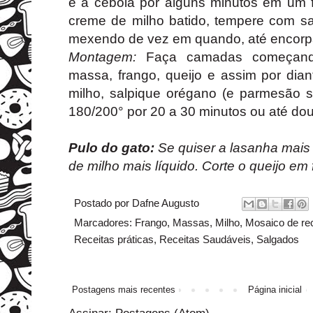
e a cebola por alguns minutos em um f
creme de milho batido, tempere com sal
mexendo de vez em quando, até encorp
Montagem:
Faça camadas começand
massa, frango, queijo e assim por dia
milho, salpique orégano (e parmesão s
180/200° por 20 a 30 minutos ou até dou
Pulo do gato:
Se quiser a lasanha mais
de milho mais líquido. Corte o queijo em f
Postado por
Dafne Augusto
Marcadores:
Frango
,
Massas
,
Milho
,
Mosaico de re
Receitas práticas
,
Receitas Saudáveis
,
Salgados
Postagens mais recentes
Página inicial