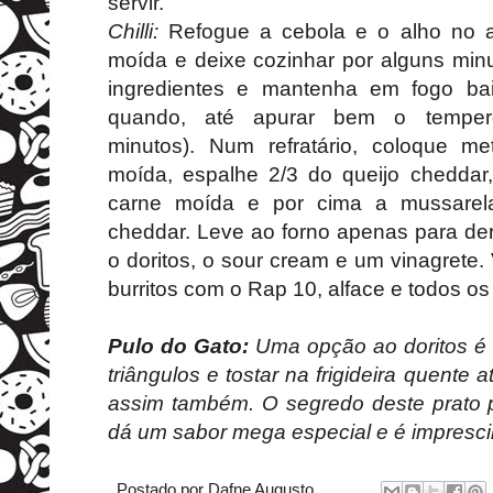
servir.
Chilli:
Refogue a cebola e o alho no a
moída e deixe cozinhar por alguns minu
ingredientes e mantenha em fogo b
quando, até apurar bem o tempe
minutos).
Num refratário, coloque m
moída, espalhe 2/3 do queijo cheddar
carne moída e por cima a mussarela
cheddar. Leve ao forno apenas para der
o doritos, o sour cream e um vinagret
burritos com o Rap 10, alface e todos os
Pulo do Gato:
Uma opção ao doritos é 
triângulos e tostar na frigideira quente 
assim também. O segredo deste prato 
dá um sabor mega especial e é impresci
Postado por
Dafne Augusto