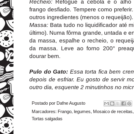
Recheio:
Refogue a cebola e o alho 
frango desfiado. Tempere como preferir.
outros ingredientes (menos o requeijão). 
Massa:
Bata tudo no liquidificador até 
último). Numa fôrma grande, untada e en
da massa, espalhe o recheio, o requei
da massa. Leve ao forno 200° preaq
dourar bem.
Pulo do Gato:
Essa torta fica bem cr
depois de esfriar. Eu gosto de servir 
outro dia, esquente 2 minutinhos no mic
Postado por
Dafne Augusto
Marcadores:
Frango
,
legumes
,
Mosaico de receitas
Tortas salgadas