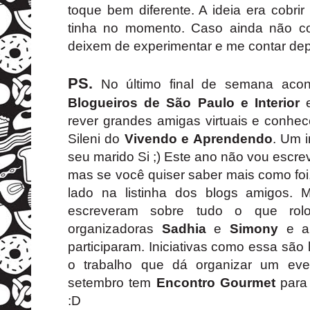
toque bem diferente. A ideia era cobr
tinha no momento. Caso ainda não co
deixem de experimentar e me contar dep
PS.
No último final de semana aco
Blogueiros de São Paulo e Interior
e
rever grandes amigas virtuais e conhe
Sileni do
Vivendo e Aprendendo
. Um 
seu marido Si ;)
Este ano não vou escrev
mas se você quiser saber mais como foi
lado na listinha dos blogs amigos. M
escreveram sobre tudo o que rol
organizadoras
Sadhia
e
Simony
e a 
participaram. Iniciativas como essa são
o trabalho que dá organizar um e
setembro tem
Encontro Gourmet
para
:D