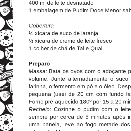
400 ml de leite desnatado
1 embalagem de Pudim Doce Menor sab
Cobertura
½ xícara de suco de laranja
½ xícara de creme de leite fresco
1 colher de chá de Tal e Qual
Preparo
Massa:
Bata os ovos com o adoçante po
volume. Junte alternadamente o suco 
farinha, o fermento em pó e o óleo. De
pequena (usei de 20 cm com fundo fal
Forno pré-aquecido 180º por 15 a 20 mi
Recheio:
Cozinhe o pudim com o leit
sempre por cerca de 5 minutos após in
uma panela, leve ao fogo metade do