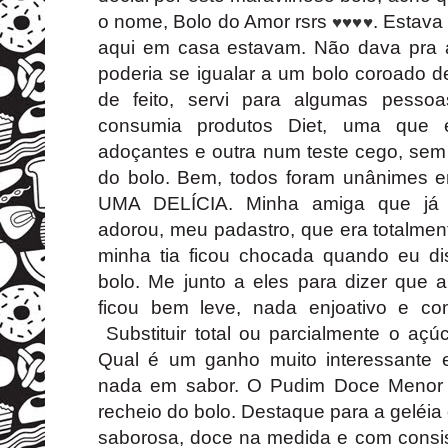
o nome, Bolo do Amor rsrs
. Estava
♥
♥
♥
♥
aqui em casa estavam. Não dava pra a
poderia se igualar a um bolo coroado d
de feito, servi para algumas pesso
consumia produtos Diet, uma que 
adoçantes e outra num teste cego, sem 
do bolo. Bem, todos foram unânimes e
UMA DELÍCIA. Minha amiga que já 
adorou, meu padastro, que era totalmen
minha tia ficou chocada quando eu d
bolo. Me junto a eles para dizer que a
ficou bem leve, nada enjoativo e co
Substituir total ou parcialmente o açú
Qual é um ganho muito interessante
nada em sabor. O
Pudim Doce Menor
recheio do bolo. Destaque para a geléi
saborosa, doce na medida e com consis