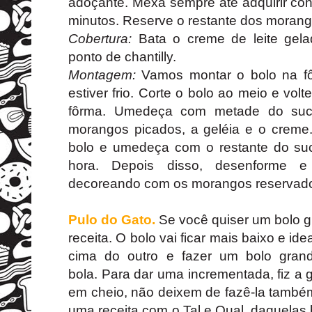
adoçante. Mexa sempre até adquirir con
minutos. Reserve o restante dos morang
Cobertura:
Bata o creme de leite gel
ponto de chantilly.
Montagem:
Vamos montar o bolo na fô
estiver frio. Corte o bolo ao meio e vol
fôrma. Umedeça com metade do suco
morangos picados, a geléia e o creme.
bolo e umedeça com o restante do suc
hora. Depois disso, desenforme e
decoreando com os morangos reservad
Pulo do Gato.
Se você quiser um bolo g
receita. O bolo vai ficar mais baixo e i
cima do outro e fazer um bolo gr
bola. Para dar uma incrementada, fiz a 
em cheio, não deixem de fazê-la também
uma receita com o Tal e Qual, daquela