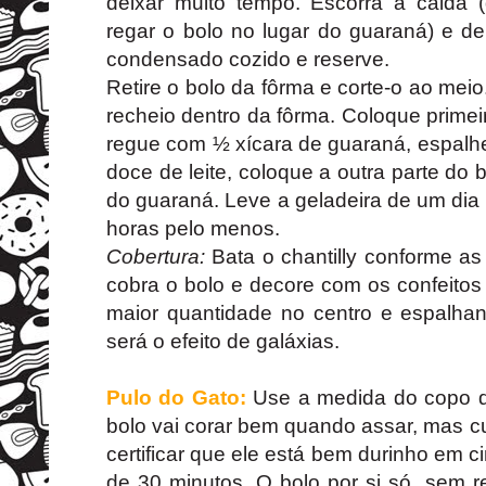
deixar muito tempo. Escorra a calda
regar o bolo no lugar do guaraná) e depo
condensado cozido e reserve.
Retire o bolo da fôrma e corte-o ao me
recheio dentro da fôrma. Coloque primeir
regue com ½ xícara de guaraná, espalh
doce de leite, coloque a outra parte do 
do guaraná. Leve a geladeira de um dia
horas pelo menos.
Cobertura:
Bata o chantilly conforme a
cobra o bolo e decore com os confeito
maior quantidade no centro e espalh
será o efeito de galáxias.
Pulo do Gato:
Use a medida do copo d
bolo vai corar bem quando assar, mas cu
certificar que ele está bem durinho em c
de 30 minutos. O bolo por si só, sem r