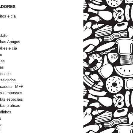
ADORES
itos e cia
s
e
late
nhas Amigas
kes e cia
go
mes
as
 doces
 salgados
icadora - MFP
ns e mousses
tas especiais
tas práticas
dinhos
s
io
i