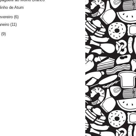
linho de Atum
evereiro
(6)
aneiro
(11)
1
(9)