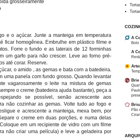
oída grosseiramente
Torta
o
Torta
COZIN
rigo e o açúcar. Junte a manteiga em temperatura
A Co
é ficar homogênea. Embrulhe em plástico filme e
Bolo
tos. Forre o fundo e as laterais de 12 forminhas
A Co
om um garfo para não crescer. Leve ao forno pré-
Resta
os até corar. Reserve.
Arte
çúcar, o amido , as gemas e bata com a batedeira.
Temp
em uma panela com fundo grosso. Quando levantar
Brie
ente vagarosamente o leite na mistura de gemas
Quar
empre o creme (batedeira ajuda bastante), peça a
Paulo
pres
spejando se possível, senão acrescente aos
a não cozinhar as gemas. Volte tudo ao fogo e
Bris
Pão c
esligue e acrescente a manteiga, mexa bem, por
Cira
. Separe o creme em duas porções, e numa delas
 Coloque em um recipiente de vidro com um filme
ra não criar uma película) e leve a geladeira por
ARQUI