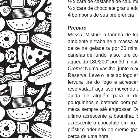
½ xícara de castanha de caju m
½ xícara de chocolate granulad
4 bombons de sua preferência
Preparo
Massa:
Misture a farinha de t
ambiente e trabalhe a massa at
deixe na geladeira por 30 minu
canelas de fundo falso, fure c
aquecido 180/200
°
por 30 minut
Creme:
Numa vasilha, junte o a
Reserve. Leve o leite ao fogo 
fervura tire do fogo e acresc
reservada. Faça isso mexendo s
ajuda de alguém para ir de
pouquinhos e batendo bem par
mexa sempre até engrossar. D
último acrescente a baunilha
acrescente o chocolate em pó.
plástico aderindo ao creme (pa
cerca de uma hora.