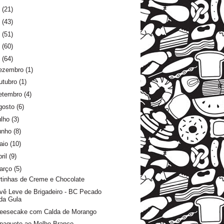
6
(21)
5
(43)
4
(51)
3
(60)
2
(64)
ezembro
(1)
utubro
(1)
etembro
(4)
gosto
(6)
ulho
(3)
unho
(8)
aio
(10)
ril
(9)
arço
(5)
rtinhas de Creme e Chocolate
vê Leve de Brigadeiro - BC Pecado
da Gula
eesecake com Calda de Morango
paguete ao Molho Branco