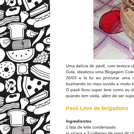
Uma delícia de pavê, com textura u
Gula
, idealizou uma Blogagem Col
26/03 e lá fui eu procurar uma r
buzinando no meu ouvido a muito te
O pavê ficou super leve como eu di
quando tem visita, além de ser super
Pavê Leve de Brigadeiro
Ingredientes
1 lata de leite condensado
½ xícara + 3 colheres de sopa de c