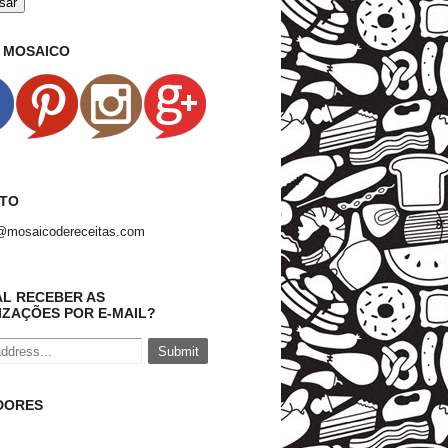
O MOSAICO
TO
@mosaicodereceitas.com
AL RECEBER AS
IZAÇÕES POR E-MAIL?
DORES