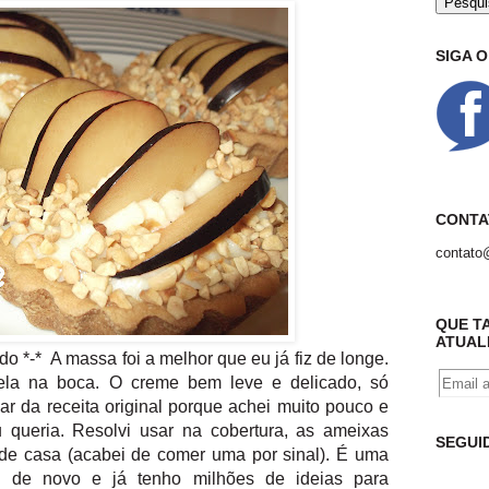
SIGA 
CONTA
contato
QUE T
ATUAL
o *-* A massa foi a melhor que eu já fiz de longe.
arela na boca. O creme bem leve e delicado, só
r da receita original porque achei muito pouco e
u queria. Resolvi usar na cobertura, as ameixas
SEGUI
 de casa (acabei de comer uma por sinal). É uma
ei de novo e já tenho milhões de ideias para