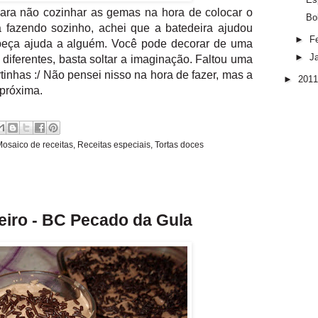
ara não cozinhar as gemas na hora de colocar o
Bo
a fazendo sozinho, achei que a batedeira ajudou
►
F
 peça ajuda a alguém. Você pode decorar de uma
►
J
s diferentes, basta soltar a imaginação. Faltou uma
rtinhas :/ Não pensei nisso na hora de fazer, mas a
►
201
 próxima.
osaico de receitas
,
Receitas especiais
,
Tortas doces
eiro - BC Pecado da Gula