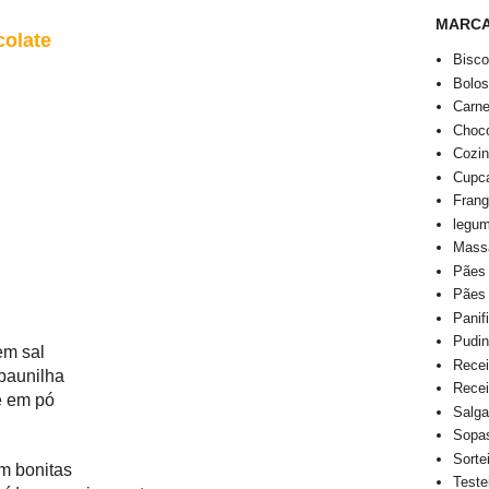
MARC
colate
Bisco
Bolo
Carn
Choco
Cozi
Cupca
Fran
legu
Mass
Pães
Pães
Panif
Pudi
em sal
Recei
 baunilha
Recei
e em pó
Salga
Sopa
Sorte
m bonitas
Teste