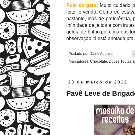
Pulo do gato:
Muito cuidado p
leite fervendo. Como eu estav
bastante, mas de preferência,
infinidade de jeitos e com fruta
geléia de brilho por cima das to
observação já está anotada pra
Postado por
Dafne Augusto
Marcadores:
Chocolate
,
Doces
,
Frutas
,
M
23 de março de 2012
Pavê Leve de Brigad