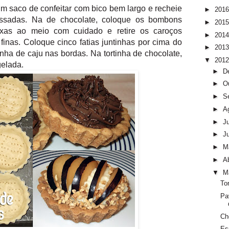
 saco de confeitar com bico bem largo e recheie
►
201
ssadas. Na de chocolate, coloque os bombons
►
201
ixas ao meio com cuidado e retire os caroços
►
201
finas. Coloque cinco fatias juntinhas por cima do
►
201
nha de caju nas bordas. Na tortinha de chocolate,
▼
201
gelada.
►
D
►
O
►
S
►
A
►
J
►
J
►
M
►
Ab
▼
M
To
Pa
Ch
Es