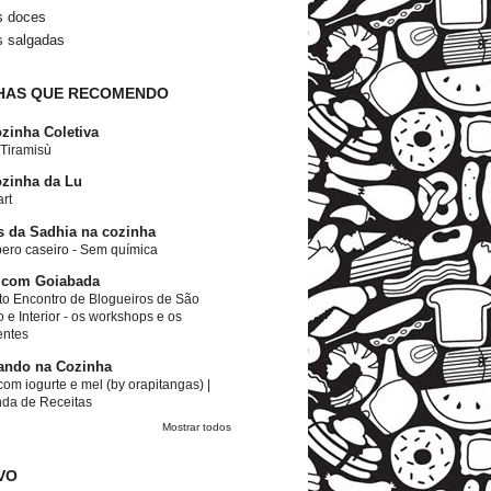
s doces
s salgadas
HAS QUE RECOMENDO
zinha Coletiva
 Tiramisù
zinha da Lu
rt
s da Sadhia na cozinha
ero caseiro - Sem química
 com Goiabada
to Encontro de Blogueiros de São
 e Interior - os workshops e os
entes
ando na Cozinha
om iogurte e mel (by orapitangas) |
nda de Receitas
Mostrar todos
VO