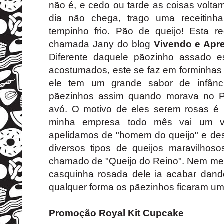
não é, e cedo ou tarde as coisas volta
dia não chega, trago uma receitinh
tempinho frio. Pão de queijo! Esta re
chamada Jany do blog
Vivendo e Apr
Diferente daquele pãozinho assado e
acostumados, este se faz em forminhas
ele tem um grande sabor de infân
pãezinhos assim quando morava no P
avó. O motivo de eles serem rosas é
minha empresa todo mês vai um v
apelidamos de "homem do queijo" e des
diversos tipos de queijos maravilhoso
chamado de "Queijo do Reino". Nem me
casquinha rosada dele ia acabar dan
qualquer forma os pãezinhos ficaram uma
Promoção Royal Kit Cupcake