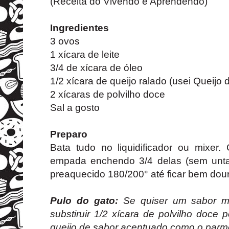
(Receita do Vivendo e Aprendendo)
Ingredientes
3 ovos
1 xícara de leite
3/4 de xícara de óleo
1/2 xícara de queijo ralado (usei Queijo 
2 xícaras de polvilho doce
Sal a gosto
Preparo
Bata tudo no liquidificador ou mixer
empada enchendo 3/4 delas (sem unta
preaquecido 180/200° até ficar bem dou
Pulo do gato:
Se quiser um sabor m
substiruir 1/2 xícara de polvilho doce
queijo de sabor acentuado como o parm