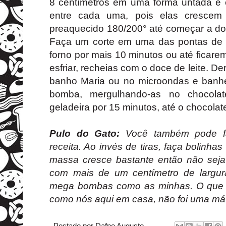
8 centímetros em uma fôrma untada e 
entre cada uma, pois elas crescem 
preaquecido 180/200° até começar a dou
Faça um corte em uma das pontas de 
forno por mais 10 minutos ou até ficar
esfriar, recheias com o doce de leite. D
banho Maria ou no microondas e banh
bomba, mergulhando-as no chocola
geladeira por 15 minutos, até o chocolat
Pulo do Gato:
Você também pode 
receita. Ao invés de tiras, faça bolinha
massa cresce bastante então não seja
com mais de um centímetro de largu
mega bombas como as minhas. O que p
como nós aqui em casa, não foi uma má i
Postado por
Dafne Augusto