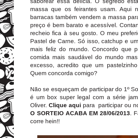
saborear essa delícia. O segredo e
massa que os feirantes usam. Aqui 
barracas também vendem a massa para
preço é bem barato e acessível. Conta
recheio fica à seu gosto. O meu prefe
Pastel de Carne. Só isso, catchup e u
mais feliz do mundo. Concordo que p
comida mais saudável do mundo ma
excesso, acredito que um pastelzinho
Quem concorda comigo?
Não se esqueçam de participar do 1º So
é um box super legal com a série ja
Oliver.
Clique aqui
para participar ou no
O SORTEIO ACABA EM 28/06/2013
. 
corre hein!!