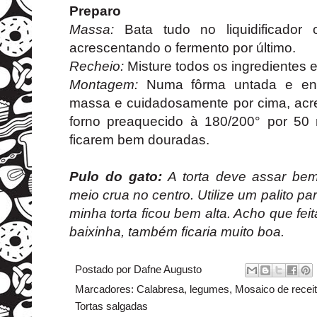
Preparo
Massa:
Bata tudo no liquidificador 
acrescentando o fermento por último.
Recheio:
Misture todos os ingredientes e
Montagem:
Numa fôrma untada e enf
massa e cuidadosamente por cima, acre
forno preaquecido à 180/200° por 50
ficarem bem douradas.
Pulo do gato:
A torta deve assar bem,
meio crua no centro. Utilize um palito par
minha torta ficou bem alta. Acho que fe
baixinha, também ficaria muito boa.
Postado por
Dafne Augusto
Marcadores:
Calabresa
,
legumes
,
Mosaico de recei
Tortas salgadas