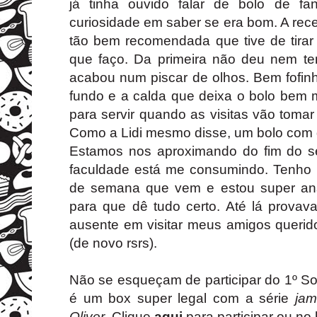
já tinha ouvido falar de bolo de fa
curiosidade em saber se era bom. A receit
tão bem recomendada que tive de tirar
que faço. Da primeira não deu nem tem
acabou num piscar de olhos. Bem fofin
fundo e a calda que deixa o bolo bem m
para servir quando as visitas vão toma
Como a Lidi mesmo disse, um bolo com g
Estamos nos aproximando do fim do 
faculdade está me consumindo. Tenho 
de semana que vem e estou super an
para que dê tudo certo. Até lá provav
ausente em visitar meus amigos querido
(de novo rsrs).
Não se esqueçam de participar do 1º So
é um box super legal com a série
jam
Oliver
. Clique
aqui
para participar ou no 