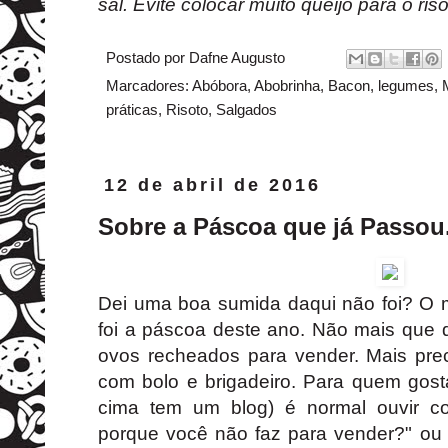
sal. Evite colocar muito queijo para o riso
Postado por
Dafne Augusto
Marcadores:
Abóbora
,
Abobrinha
,
Bacon
,
legumes
,
práticas
,
Risoto
,
Salgados
12 de abril de 2016
Sobre a Páscoa que já Passou.
Dei uma boa sumida daqui não foi? O mo
foi a páscoa deste ano. Não mais que d
ovos recheados para vender. Mais pr
com bolo e brigadeiro. Para quem gost
cima tem um blog) é normal ouvir co
porque você não faz para vender?" ou 