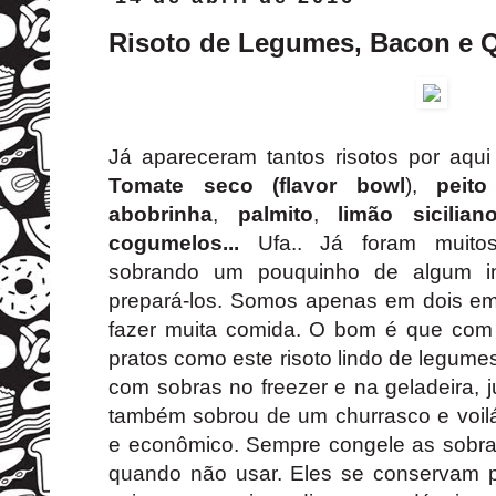
Risoto de Legumes, Bacon e 
Já apareceram tantos risotos por aqui
Tomate seco (flavor bowl
),
peit
abobrinha
,
palmito
,
limão sicilian
cogumelos...
Ufa.. Já foram muito
sobrando um pouquinho de algum in
prepará-los. Somos apenas em dois e
fazer muita comida. O bom é que com
pratos como este risoto lindo de legume
com sobras no freezer e na geladeira, 
também sobrou de um churrasco e voilá
e econômico. Sempre congele as sobr
quando não usar. Eles se conservam 