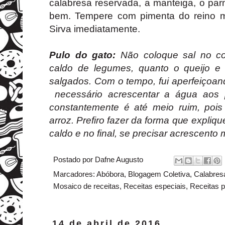
calabresa reservada, a manteiga, o pa
bem. Tempere com pimenta do reino m
Sirva imediatamente.
Pulo do gato:
Não coloque sal no co
caldo de legumes, quanto o queijo e
salgados. Com o tempo, fui aperfeiçoan
necessário acrescentar a água aos 
constantemente é até meio ruim, poi
arroz. Prefiro fazer da forma que expliq
caldo e no final, se precisar acrescento 
Postado por
Dafne Augusto
Marcadores:
Abóbora
,
Blogagem Coletiva
,
Calabres
Mosaico de receitas
,
Receitas especiais
,
Receitas p
14 de abril de 2016