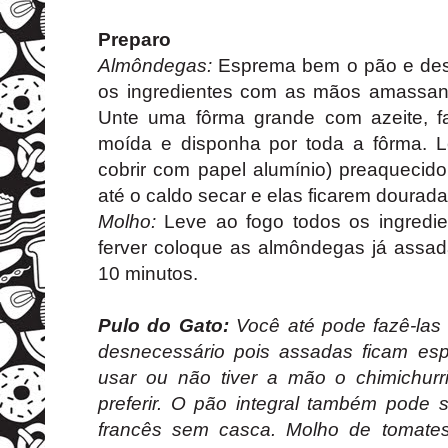
Preparo
Almôndegas:
Esprema bem o pão e desca
os ingredientes com as mãos amassand
Unte uma fôrma grande com azeite, f
moída e disponha por toda a fôrma. L
cobrir com papel alumínio) preaquecid
até o caldo secar e elas ficarem dourada
Molho:
Leve ao fogo todos os ingredi
ferver coloque as almôndegas já assad
10 minutos.
Pulo do Gato:
Você até pode fazê-las 
desnecessário pois assadas ficam esp
usar ou não tiver a mão o chimichur
preferir. O pão integral também pode 
francês sem casca. Molho de tomate