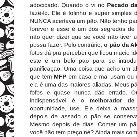
adocicado. Quando o vi no
Pecado da
fazê-lo. Ele é fofinho e super simples
NUNCA acertava um pão. Não tenho pac
forever e esse é um dos segredos de
não quer dizer que se você não tive
possa fazer. Pelo contrário,
o pão da A
fotos dá pra perceber que ficou macio id
este é um belo pão para se introd
panificação. Uma coisa que acho um 
que tem
MFP
em casa e mal usam ou 
ela é uma das maiores aliadas. Meus p
fofos e quase nunca dão errado. Ou
indispensável é o
melhorador de
oportunidade, use. Ele deixa a mass
depois de assado o pão se conserva
Mesmo depois de dias. Comer um pãoz
você não tem preço né? Ainda mais com 