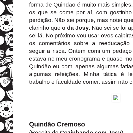
forma de Quindão é muito mais simples.
os que se come por aí, com gostinh
perdição. Não sei porque, mas notei qu
clarinho que
o da Josy
. Não sei se foi 
sei lá. No próximo vou usar ovos caipir
os comentários sobre a reeducação a
seguir a risca. Ontem comi um pedaço
estava no meu cronograma e quase morr
Quindão eu comi apenas algumas fatia
algumas refeições. Minha tática é l
trabalho e faculdade comer, assim não c
Quindão Cremoso
(Receita do
Cozinhando com Josy
)