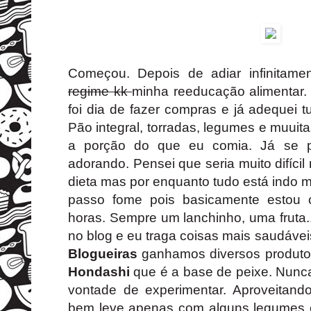
Começou. Depois de adiar infinitament
regime kk
minha reeducação alimentar. 
foi dia de fazer compras e já adequei 
Pão integral, torradas, legumes e muuita
a porção do que eu comia. Já se 
adorando. Pensei que seria muito difíc
dieta mas por enquanto tudo está indo
passo fome pois basicamente estou 
horas. Sempre um lanchinho, uma fruta...
no blog e eu traga coisas mais saudávei
Blogueiras
ganhamos diversos produtos
Hondashi
que é a base de peixe. Nunca
vontade de experimentar. Aproveitand
bem leve apenas com alguns legumes c