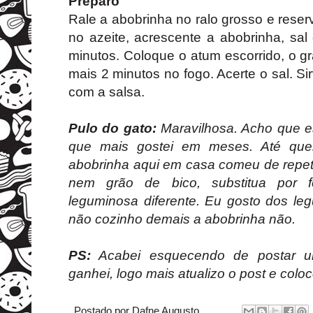
Preparo
Rale a abobrinha no ralo grosso e reser
no azeite, acrescente a abobrinha, sal
minutos. Coloque o atum escorrido, o g
mais 2 minutos no fogo. Acerte o sal. Si
com a salsa.
Pulo do gato:
Maravilhosa. Acho que e
que mais gostei em meses. Até qu
abobrinha aqui em casa comeu de repetir
nem grão de bico, substitua por 
leguminosa diferente. Eu gosto dos le
não cozinho demais a abobrinha não.
PS:
Acabei esquecendo de postar um
ganhei, logo mais atualizo o post e coloc
Postado por
Dafne Augusto