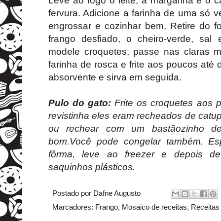
Leve ao fogo o leite, a margarina e o c
fervura. Adicione a farinha de uma só 
engrossar e cozinhar bem. Retire do f
frango desfiado, o cheiro-verde, sal 
modele croquetes, passe nas claras 
farinha de rosca e frite aos poucos até 
absorvente e sirva em seguida.
Pulo do gato:
Frite os croquetes aos 
revistinha eles eram recheados de catup
ou rechear com um bastãozinho de 
bom.Você pode congelar também. Es
fôrma, leve ao freezer e depois 
saquinhos plásticos.
Postado por
Dafne Augusto
Marcadores:
Frango
,
Mosaico de receitas
,
Receitas 