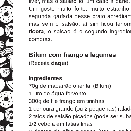
tiver, mas o salsão foi um caso a parte.
Um gosto muito forte, muito estranho
segunda garfada desse prato acreditam
mas sem o salsão, aí sim ficou feno
ricota
, o salsão é o segundo ingredie
compras.
Bifum com frango e legumes
(Receita
daqui
)
Ingredientes
70g de macarrão oriental (Bifum)
1 litro de água fervente
300g de filé frango em tirinhas
1 cenoura grande (ou 2 pequenas) ralad
2 talos de salsão picados (pode ser subs
1/2 cebola em fatias finas