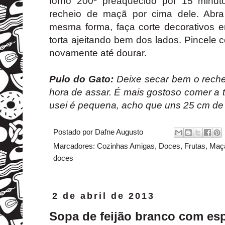
forno 200º preaquecido por 15 minu
recheio de maçã por cima dele. Abr
mesma forma, faça corte decorativos 
torta ajeitando bem dos lados. Pincele
novamente até dourar.
Pulo do Gato:
Deixe secar bem o reche
hora de assar. É mais gostoso comer a 
usei é pequena, acho que uns 25 cm de
Postado por
Dafne Augusto
Marcadores:
Cozinhas Amigas
,
Doces
,
Frutas
,
Maç
doces
2 de abril de 2013
Sopa de feijão branco com espi