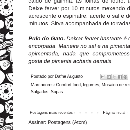
caldo de galinha, as folhas de louro,
Deixe ferver por 10 minutos mexendo d
acrescente o espinafre, acerte o sal e d
minutos. Sirva acompanhada de torrada
Pulo do Gato.
Deixar ferver bastante é
encorpada. Maneire no sal e na pimenta
apimentada, nada que comprometes
gosta de pimenta acharia demais.
Postado por
Dafne Augusto
Marcadores:
Comfort food
,
legumes
,
Mosaico de rec
Salgados
,
Sopas
Postagens mais recentes
Página inicial
Assinar:
Postagens (Atom)