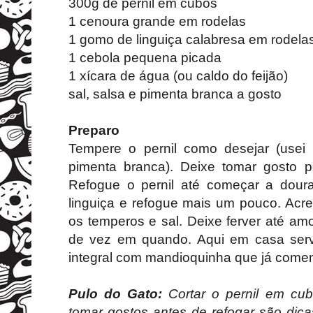
300g de pernil em cubos
1 cenoura grande em rodelas
1 gomo de linguiça calabresa em rodela
1 cebola pequena picada
1 xícara de água (ou caldo do feijão)
sal, salsa e pimenta branca a gosto
Preparo
Tempere o pernil como desejar (usei a
pimenta branca). Deixe tomar gosto 
Refogue o pernil até começar a doura
linguiça e refogue mais um pouco. Acre
os temperos e sal. Deixe ferver até a
de vez em quando. Aqui em casa serv
integral com mandioquinha que já coment
Pulo do Gato:
Cortar o pernil em cub
tomar gostos antes de refogar são dic