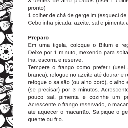
3 dentes de alho picados (usei 1 colhe
pronto)
1 colher de chá de gergelim (esqueci de 
Cebolinha picada, azeite, sal e pimenta 
Preparo
Em uma tigela, coloque o Bifum e re
Deixe por 1 minuto, mexendo para solt
fria, escorra e reserve.
Tempere o frango como preferir (usei 
branca), refogue no azeite até dourar 
refogue o salsão (ou alho poró), o alho
(se precisar) por 3 minutos. Acrescen
pouco sal, pimenta e cozinhe um pou
Acrescente o frango reservado, o macar
até aquecer o macarrão. Salpique o ger
quente ou frio.