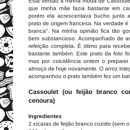
Esta versão à minha moda de Cassoulet
que minha mãe fazia bastante em cas
porém ela acrescentava bucho junto 
prato de origem francesa. Na verdade é
branca". Na minha opinião fica tão gos
bem substancioso. Acompanhado de ar
refeição completa. É ótimo para receb
bastante também. Este prato da foto f
mas por coicidência ontem o prepare
almoço de hoje novamente. O arroz int
acompanhou o prato também fez um bai
Cassoulet (ou feijão branco co
cenoura)
Ingredientes
2 xícaras de feijão branco cozido (sem o