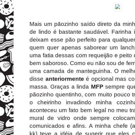
Mais um pãozinho saído direto da min
de lindo é bastante saudável. Farinha i
deixam esse pão perfeito para qualque
quem quer apenas saborear um lanche
uma fatia dessas com requeijão e peito
bem saboroso. Como eu não sou de ferr
uma camada de manteguinha. O melho
disse
anteriormente
é opcional mas con
massa. Graças a linda
MFP
sempre que
pãozinho quentinho, com muito pouco tr
o cheirinho invadindo minha cozin
aconteceu um fato bem legal no meu tr
mural de vidro onde sempre colocam 
comunicados e afins. A minha chefe 
kk) teve a idéia de sugerir que eles 