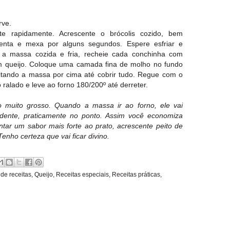
rve.
e rapidamente. Acrescente o brócolis cozido, bem
enta e mexa por alguns segundos. Espere esfriar e
 a massa cozida e fria, recheie cada conchinha com
om queijo. Coloque uma camada fina de molho no fundo
jeitando a massa por cima até cobrir tudo. Regue com o
 ralado e leve ao forno 180/200º até derreter.
 muito grosso. Quando a massa ir ao forno, ele vai
dente, praticamente no ponto. Assim você economiza
ntar um sabor mais forte ao prato, acrescente peito de
enho certeza que vai ficar divino.
de receitas
,
Queijo
,
Receitas especiais
,
Receitas práticas
,