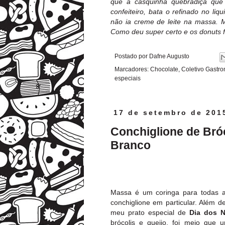
que a casquinha quebradiça que 
confeiteiro, bata o refinado no liqu
não ia creme de leite na massa. M
Como deu super certo e os donuts f
Postado por
Dafne Augusto
Marcadores:
Chocolate
,
Coletivo Gastr
especiais
17 de setembro de 201
Conchiglione de Bró
Branco
Massa é um coringa para todas as 
conchiglione em particular. Além d
meu prato especial de
Dia dos 
brócolis e queijo, foi meio que