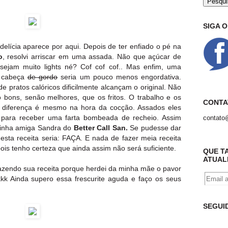
SIGA 
delícia aparece por aqui. Depois de ter enfiado o pé na
o
, resolvi arriscar em uma assada. Não que açúcar de
 sejam muito lights né? Cof cof cof.. Mas enfim, uma
a cabeça
de gordo
seria um pouco menos engordativa.
 pratos calóricos dificilmente alcançam o original. Não
 bons, senão melhores, que os fritos. O trabalho e os
CONTA
A diferença é mesmo na hora da cocção. Assados eles
os para receber uma farta bombeada de recheio. Assim
contato
 minha amiga Sandra do
Better Call San.
Se pudesse dar
esta receita seria: FAÇA. E nada de fazer meia receita
ois tenho certeza que ainda assim não será suficiente.
QUE T
ATUAL
fazendo sua receita porque herdei da minha mãe o pavor
kk Ainda supero essa frescurite aguda e faço os seus
SEGUI