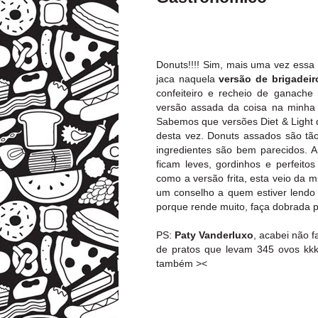
Donuts!!!! Sim, mais uma vez essa 
jaca naquela
versão de brigadeir
confeiteiro e recheio de ganache
versão assada da coisa na minh
Sabemos que versões Diet & Light de
desta vez. Donuts assados são tão
ingredientes são bem parecidos. 
ficam leves, gordinhos e perfeit
como a versão frita, esta veio da
um conselho a quem estiver lendo 
porque rende muito, faça dobrada p
PS:
Paty Vanderluxo
, acabei não 
de pratos que levam 345 ovos kkk
também ><