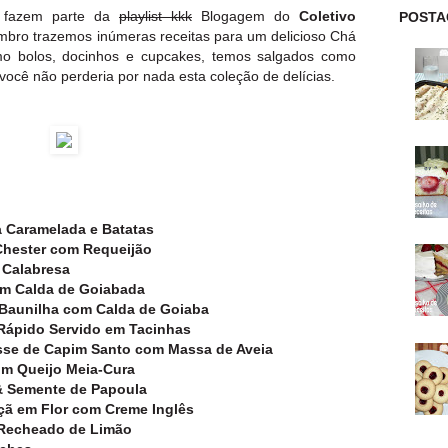
os fazem parte da
playlist kkk
Blogagem do
Coletivo
POSTA
bro trazemos inúmeras receitas para um delicioso Chá
o bolos, docinhos e cupcakes, temos salgados como
 você não perderia por nada esta coleção de delícias.
 Caramelada e Batatas
Chester com Requeijão
 Calabresa
om Calda de Goiabada
 Baunilha com Calda de Goiaba
Rápido Servido em Tacinhas
sse de Capim Santo com Massa de Aveia
com Queijo Meia-Cura
& Semente de Papoula
çã em Flor com Creme Inglês
 Recheado de Limão