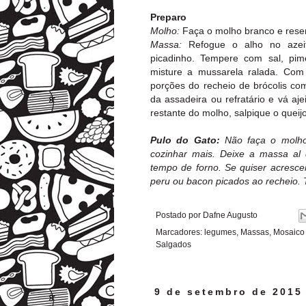
Preparo
Molho:
Faça o molho branco e rese
Massa:
Refogue o alho no azeit
picadinho. Tempere com sal, pim
misture a mussarela ralada. Com
porções do recheio de brócolis c
da assadeira ou refratário e vá a
restante do molho, salpique o queijo
Pulo do Gato:
Não faça o molho
cozinhar mais. Deixe a massa al 
tempo de forno. Se quiser acresce
peru ou bacon picados ao recheio. T
Postado por
Dafne Augusto
Marcadores:
legumes
,
Massas
,
Mosaico 
Salgados
9 de setembro de 2015