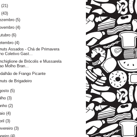
6
(21)
5
(43)
ezembro
(5)
ovembro
(4)
utubro
(6)
etembro
(4)
nuts Assados - Chá de Primavera
no Coletivo Gast...
nchiglione de Brócolis e Mussarela
ao Molho Bran...
dalhão de Frango Picante
nuts de Brigadeiro
gosto
(5)
ulho
(3)
unho
(2)
aio
(4)
ril
(3)
evereiro
(3)
aneiro
(4)