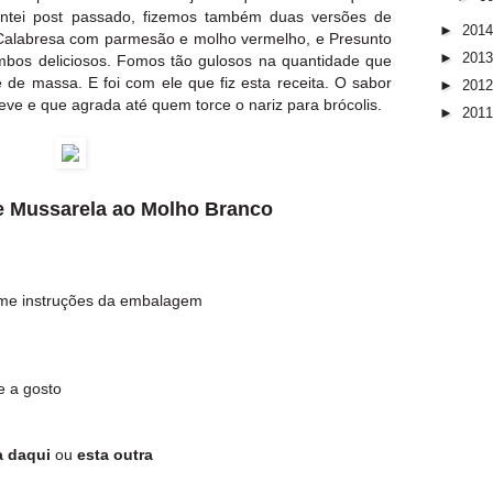
tei post passado, fizemos também duas versões de
►
201
: Calabresa com parmesão e molho vermelho, e Presunto
►
201
bos deliciosos. Fomos tão gulosos na quantidade que
e massa. E foi com ele que fiz esta receita. O sabor
►
201
eve e que agrada até quem torce o nariz para brócolis.
►
201
 e Mussarela ao Molho Branco
rme instruções da embalagem
e a gosto
a daqui
ou
esta outra