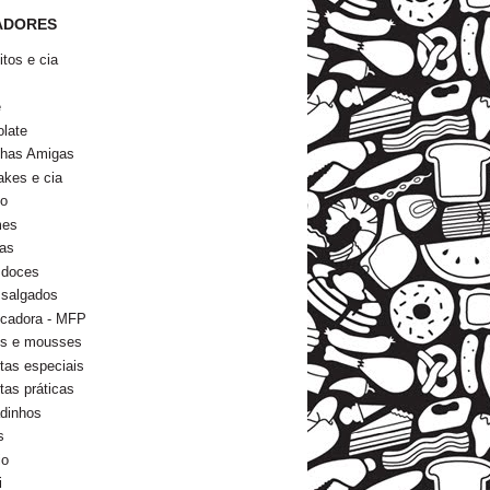
ADORES
itos e cia
s
e
late
nhas Amigas
kes e cia
go
mes
as
 doces
 salgados
icadora - MFP
ns e mousses
tas especiais
tas práticas
dinhos
s
io
i