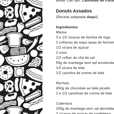
Better Call San:
Carolinas de Pist
Donuts Assados
(Receita adaptada
daqui
)
Ingredientes
Massa
3 e 1/2 xícaras de farinha de trigo
2 colheres de sopa rasas de fermen
1/2 xícara de açúcar
2 ovos
1/2 colher de chá de sal
50g de manteiga sem sal amolecid
1/2 xícara de leite
1/2 caixinha de creme de leite
Recheio
450g de chocolate ao leite picado
1 e 1/2 caixinhas de creme de leite
Cobertura
150g de manteiga sem sal derretid
2 xícaras de açúcar de confeiteiro