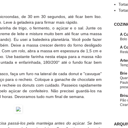
Torta
Torta
icroondas, de 30 em 30 segundos, até ficar bem liso.
. Leve à geladeira para firmar mais rápido.
COZIN
arinha de trigo, o fermento, o açúcar e o sal. Junte os
 creme de leite e misture muito bem até ficar uma massa
A Co
Bolo
vando). Eu usei a batedeira planetária. Você pode fazer
ém. Deixe a massa crescer dentro do forno desligado
A Co
e. Com um rolo, abra a massa em espessura de 1,5 cm e
Resta
po. Use bastante farinha nesta etapa para a massa não
Arte
untada e enfarinhada, 180/200° até o fundo ficar bem
Temp
Brie
sco, faça um furo na lateral de cada donut e "cavuque"
Quar
ço para o recheio. Coloque a ganache de chocolate em
Paulo
 e recheie os donuts com cuidado. Passeios rapidamente
pres
pelo açúcar de confeiteiro. Não precisei guardá-los na
Bris
8 horas. Devoramos tudo num final de semana.
Pão c
Cira
cisa passá-los pela manteiga antes do açúcar. Se bem
ARQUI