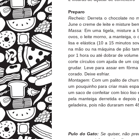
Preparo
Recheio:
Derreta o chocolate no m
June o creme de leite e misture bem
Massa:
Em uma tigela, misture a f
ovos, o leite morno, a manteiga, o
lisa e elástica (10 a 15 minutos so
na mão ou na máquina de pão tamb
por 1 hora ou até dobrar de volum
corte círculos com ajuda de um co
grudar. Leve para assar em fôrma 
corado. Deixe esfriar.
Montagem:
Com um palito de churra
um pouquinho para criar mais espa
um saco de confeitar com bico liso
pela manteiga derretida e depois 
geladeira, pois não duraram nem 4
Pulo do Gato:
Se quiser, não pre