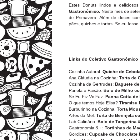
Estes Donuts lindos e delicios
Gastronômico.
Neste mês de setem
de Primavera. Além de doces com
pães, quiches e tortas. Se eu fosse
Links do Coletivo Gastronômico
Cozinha Autoral:
Quiche de Cebola
Ana Cláudia na Cozinha:
Torta de 
Cozinha da Gertrudes:
Baguete de
Panela e Paixão:
Bolo de Milho c
Se Eu Fiz Vc Faz:
Panna Cotta de
O que temos Hoje Elisa?
Tiramisu 
Burburinho na Cozinha:
Torta Mou
Artes da Mel:
Torta de Berinjela 
Lab Culinário:
Bolo de Tangerina 
Gastronomia &
+
:
Tortinhas de Ma
Gordices:
Cupcake de Chocolate