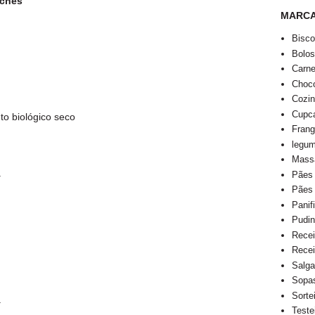
aches
MARC
Bisco
Bolo
Carn
Choco
Cozi
Cupca
to biológico seco
Fran
legu
Mass
a
Pães
Pães
Panif
Pudi
Recei
Recei
Salga
Sopa
Sorte
a
Teste