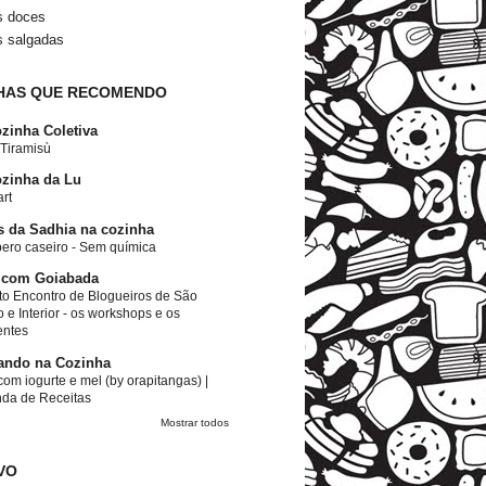
s doces
s salgadas
HAS QUE RECOMENDO
zinha Coletiva
 Tiramisù
zinha da Lu
rt
s da Sadhia na cozinha
ero caseiro - Sem química
 com Goiabada
to Encontro de Blogueiros de São
 e Interior - os workshops e os
entes
ando na Cozinha
om iogurte e mel (by orapitangas) |
nda de Receitas
Mostrar todos
VO