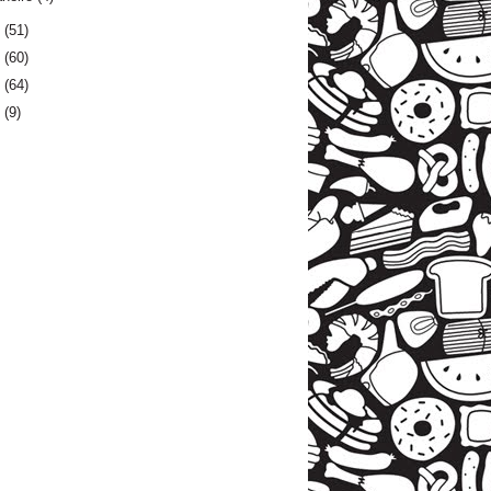
4
(51)
3
(60)
2
(64)
1
(9)