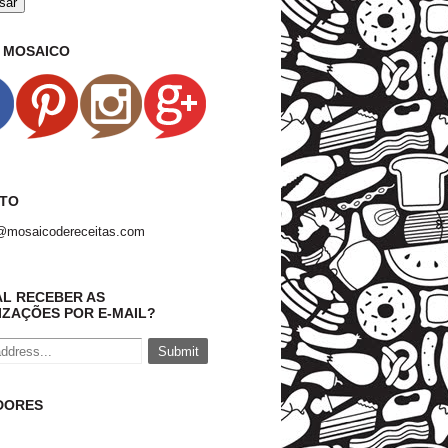
O MOSAICO
TO
@mosaicodereceitas.com
AL RECEBER AS
IZAÇÕES POR E-MAIL?
DORES