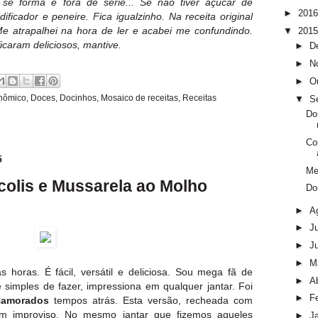
se forma é fora de série... Se não tiver açúcar de
►
201
idificador e peneire. Fica igualzinho. Na receita original
e atrapalhei na hora de ler e acabei me confundindo.
▼
201
icaram deliciosos, mantive.
►
D
►
N
►
O
onômico
,
Doces
,
Docinhos
,
Mosaico de receitas
,
Receitas
▼
S
Do
Co
5
Me
colis e Mussarela ao Molho
Do
►
A
►
J
►
J
►
M
horas. É fácil, versátil e deliciosa. Sou mega fã de
►
Ab
e simples de fazer, impressiona em qualquer jantar. Foi
►
F
Namorados
tempos atrás. Esta versão, recheada com
 um improviso. No mesmo jantar que fizemos aqueles
►
J