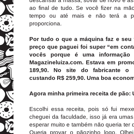
descansar a massa, sovar de novo e ass
ao final de tudo. Se você fizer na 
tempo ou até mais e não terá a pr
proporciona.
Por tudo o que a máquina faz e seu
preço que paguei foi super “em cont
vocês porque é uma informação m
Magazineluiza.com.
Estava em promo
189,90. No site do fabricante o
custando R$ 259,90. Uma boa econom
Agora minha primeira receita de pão: 
Escolhi essa receita, pois só fui me
cheguei da faculdade, isso já era uma
esperar muito e também não queria ter d
Queria provar o pãozinho logo. Olhe