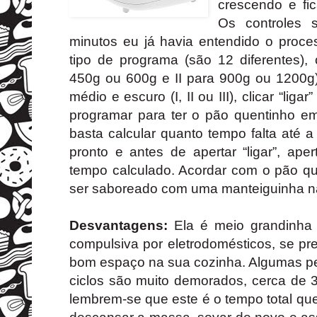
crescendo e fi
Os controles 
minutos eu já havia entendido o proce
tipo de programa (são 12 diferentes),
450g ou 600g e II para 900g ou 1200g),
médio e escuro (I, II ou III), clicar “lig
programar para ter o pão quentinho em
basta calcular quanto tempo falta até 
pronto e antes de apertar “ligar”, ape
tempo calculado. Acordar com o pão qu
ser saboreado com uma manteiguinha n
Desvantagens:
Ela é meio grandinh
compulsiva por eletrodomésticos, se p
bom espaço na sua cozinha. Algumas p
ciclos são muito demorados, cerca de 
lembrem-se que este é o tempo total que