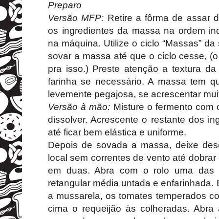
Preparo
Versão MFP:
Retire a fôrma de assar 
os ingredientes da massa na ordem in
na máquina. Utilize o ciclo “Massas” d
sovar a massa até que o ciclo cesse, (
pra isso.) Preste atenção a textura d
farinha se necessário. A massa tem qu
levemente pegajosa, se acrescentar muit
Versão à mão:
Misture o fermento com 
dissolver. Acrescente o restante dos i
até ficar bem elástica e uniforme.
Depois de sovada a massa, deixe des
local sem correntes de vento até dobra
em duas. Abra com o rolo uma das p
retangular média untada e enfarinhada.
a mussarela, os tomates temperados co
cima o requeijão às colheradas. Abr