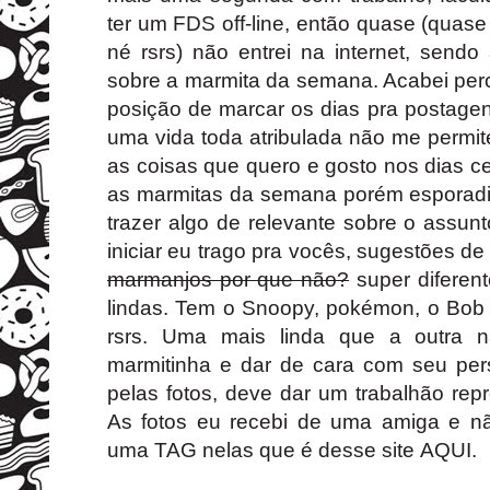
ter um FDS off-line, então quase (quas
né rsrs) não entrei na internet, send
sobre a marmita da semana. Acabei pe
posição de marcar os dias pra postagen
uma vida toda atribulada não me permit
as coisas que quero e gosto nos dias c
as marmitas da semana porém esporad
trazer algo de relevante sobre o assun
iniciar eu trago pra vocês, sugestões d
marmanjos por que não?
super diferent
lindas. Tem o Snoopy, pokémon, o Bob 
rsrs. Uma mais linda que a outra n
marmitinha e dar de cara com seu pers
pelas fotos, deve dar um trabalhão repr
As fotos eu recebi de uma amiga e n
uma TAG nelas que é desse site
AQUI.