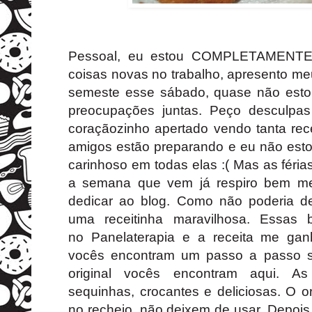
Pessoal, eu estou COMPLETAMENTE 
coisas novas no trabalho, apresento me
semeste esse sábado, quase não esto
preocupações juntas. Peço desculpas
coraçãozinho apertado vendo tanta rec
amigos estão preparando e eu não est
carinhoso em todas elas :( Mas as féria
a semana que vem já respiro bem me
dedicar ao blog. Como não poderia d
uma receitinha maravilhosa. Essas 
no
Panelaterapia
e a receita me ganh
vocês encontram um passo a passo sup
original vocês encontram
aqui
. As
sequinhas, crocantes e deliciosas. O 
no recheio, não deixem de usar. Depois