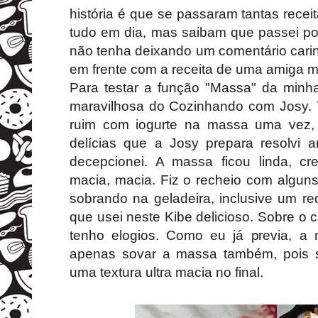
história é que se passaram tantas recei
tudo em dia, mas saibam que passei p
não tenha deixando um comentário cari
em frente com a receita de uma amiga mu
Para testar a função "Massa" da minh
maravilhosa do Cozinhando com Josy. 
ruim com iogurte na massa uma vez,
delícias que a Josy prepara resolvi a
decepcionei. A massa ficou linda, c
macia, macia. Fiz o recheio com algun
sobrando na geladeira, inclusive um re
que usei neste
Kibe delicioso.
Sobre o c
tenho elogios. Como eu já previa, a
apenas sovar a massa também, pois s
uma textura ultra macia no final.