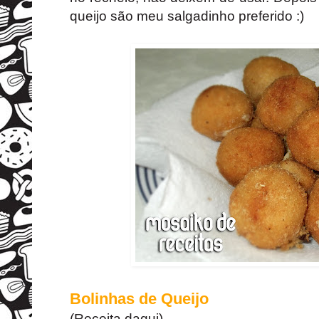
queijo são meu salgadinho preferido :)
Bolinhas de Queijo
(Receita
daqui
)