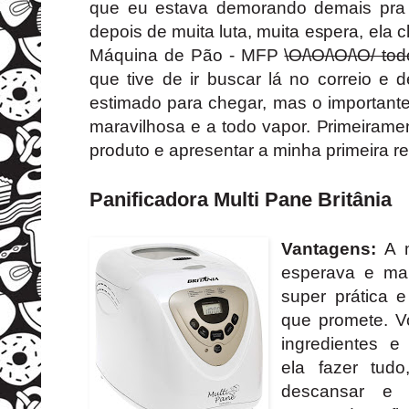
que eu estava demorando demais pra 
depois de muita luta, muita espera, ela 
Máquina de Pão - MFP
\O/\O/\O/\O/ t
que tive de ir buscar lá no correio e
estimado para chegar, mas o importante 
maravilhosa e a todo vapor. Primeirame
produto e apresentar a minha primeira re
Panificadora Multi Pane Britânia
Vantagens:
A m
esperava e mai
super prática 
que promete. V
ingredientes e
ela fazer tud
descansar e 