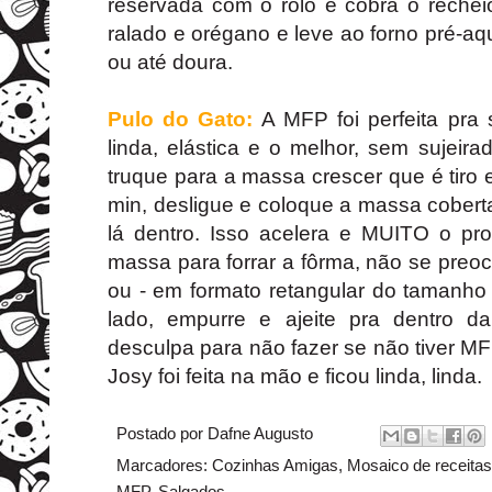
reservada com o rolo e cobra o reche
ralado e orégano e leve ao forno pré-a
ou até doura.
Pulo do Gato:
A MFP foi perfeita pra
linda, elástica e o melhor, sem sujeir
truque para a massa crescer que é tiro e
min, desligue e coloque a massa cober
lá dentro. Isso acelera e MUITO o pro
massa para forrar a fôrma, não se preo
ou - em formato retangular do tamanho 
lado, empurre e ajeite pra dentro 
desculpa para não fazer se não tiver MFP
Josy foi feita na mão e ficou linda, linda.
Postado por
Dafne Augusto
Marcadores:
Cozinhas Amigas
,
Mosaico de receitas
MFP
,
Salgados