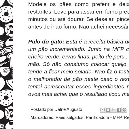
Modele os pães como preferir e dei
restantes. Leve para assar em forno pr
minutos ou até dourar. Se desejar, pi
antes de ir ao forno. Não achei necessár
Pulo do gato:
Esta é a receita básica 
um pão incrementado. Junto na MFP co
cheiro-verde, ervas finas, peito de peru..
mão. Só não constumo colocar queijo
tende a ficar meio solado. Não fiz o te
o melhorador de pão neste caso o resu
tentei acrescentar esses ingredientes 
ovos mas achei que o resultado ficou me
Postado por
Dafne Augusto
Marcadores:
Pães salgados
,
Panificadora - MFP
,
Re