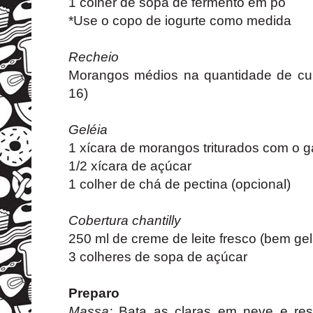
1 colher de sopa de fermento em pó
*Use o copo de iogurte como medida
Recheio
Morangos médios na quantidade de cu
16)
Geléia
1 xícara de morangos triturados com o g
1/2 xícara de açúcar
1 colher de chá de pectina (opcional)
Cobertura chantilly
250 ml de creme de leite fresco (bem ge
3 colheres de sopa de açúcar
Preparo
Massa:
Bata as claras em neve e rese