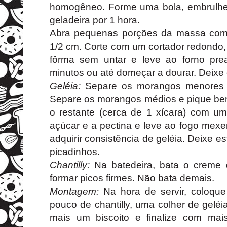
homogêneo. Forme uma bola, embrulhe e
geladeira por 1 hora.
Abra pequenas porções da massa com
1/2 cm. Corte com um cortador redondo,
fôrma sem untar e leve ao forno pre
minutos ou até domeçar a dourar. Deixe e
Geléia:
Separe os morangos menores e
Separe os morangos médios e pique bem
o restante (cerca de 1 xícara) com um
açúcar e a pectina e leve ao fogo mex
adquirir consistência de geléia. Deixe e
picadinhos.
Chantilly:
Na batedeira, bata o creme 
formar picos firmes. Não bata demais.
Montagem:
Na hora de servir, coloque
pouco de chantilly, uma colher de gel
mais um biscoito e finalize com mai