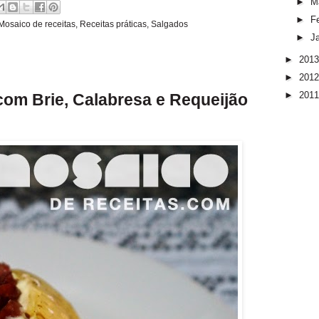
►
M
►
F
Mosaico de receitas
,
Receitas práticas
,
Salgados
►
J
►
201
►
201
►
201
om Brie, Calabresa e Requeijão