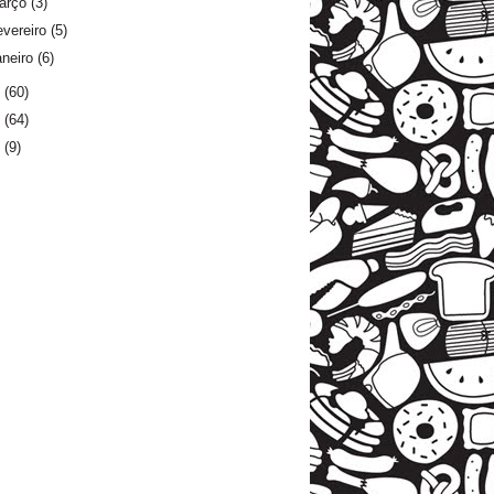
arço
(3)
evereiro
(5)
aneiro
(6)
3
(60)
2
(64)
1
(9)