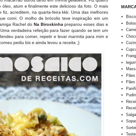
 óleo, atum e finalmente este delicioso da foto. O mais
MARC
e fiz, acreditem, na quarta-feira kkk. Uma das melhores
Bisco
ue comi. O molho de brócolis teve inspiração em um
Bolo
 amiga Rachel do
Na Biroskinha
preparou esses dias e
Carn
Uma verdadeira refeição para fazer quando se tem um
Choco
 Rendeu para comer, repetir e levar marmita para mim e
omeu pediu bis e ainda levou a receita ;)
Cozi
Cupca
Fran
legu
Mass
Pães
Pães
Panif
Pudi
Recei
Recei
Salga
Sopa
Sorte
Teste