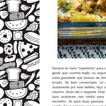
Sempre fui meio "nojentinho" para 
gente que cozinha feijão na segu
coisa guardada que passou de dois
errado. Se bem conservado, os a
Justamente por este defeito, faç
máximo, durar até o seguinte. Este
(que acabaram nao vindo) para 
vermelho. Só para duas pessoas, 
cozido. Foi a primeira vez que um 