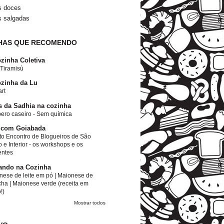
s doces
s salgadas
HAS QUE RECOMENDO
zinha Coletiva
 Tiramisù
zinha da Lu
rt
s da Sadhia na cozinha
ero caseiro - Sem química
 com Goiabada
to Encontro de Blogueiros de São
 e Interior - os workshops e os
entes
ando na Cozinha
nese de leite em pó | Maionese de
cha | Maionese verde (receita em
!)
Mostrar todos