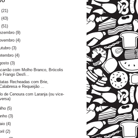
VO
6
(21)
5
(43)
4
(51)
ezembro
(9)
ovembro
(4)
utubro
(3)
etembro
(4)
gosto
(3)
carrão com Molho Branco, Brócolis
e Frango Desfi...
tatas Recheadas com Brie,
Calabresa e Requeijão ...
lo de Cenoura com Laranja (ou vice-
versa)
ulho
(5)
unho
(3)
aio
(4)
ril
(2)