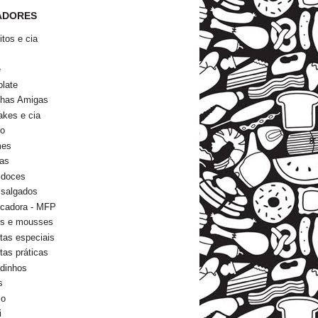
ADORES
itos e cia
s
e
late
nhas Amigas
kes e cia
go
mes
as
 doces
 salgados
icadora - MFP
ns e mousses
tas especiais
tas práticas
dinhos
s
io
i