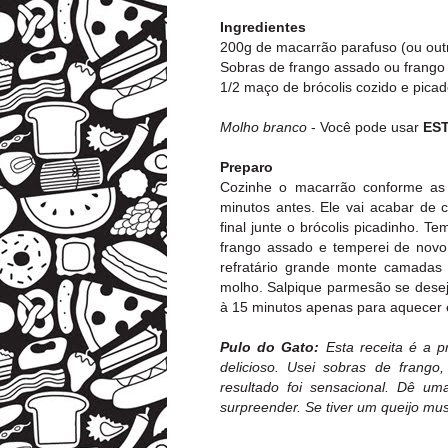
Ingredientes
200g de macarrão parafuso (ou out
Sobras de frango assado ou frango 
1/2 maço de brócolis cozido e pica
Molho branco
- Você pode usar
ES
Preparo
Cozinhe o macarrão conforme as
minutos antes. Ele vai acabar de 
final junte o brócolis picadinho. T
frango assado e temperei de novo
refratário grande monte camadas
molho. Salpique parmesão se deseja
à 15 minutos apenas para aquecer 
Pulo do Gato:
Esta receita é a p
delicioso. Usei sobras de frango
resultado foi sensacional. Dê 
surpreender. Se tiver um queijo mu