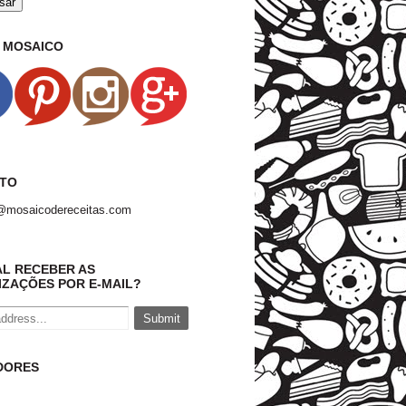
O MOSAICO
TO
@mosaicodereceitas.com
AL RECEBER AS
IZAÇÕES POR E-MAIL?
DORES