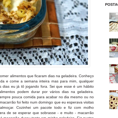
POSTA
comer alimentos que ficaram dias na geladeira. Conheço
nda e come a semana inteira mas para mim, qualquer
 dias eu já tô jogando fora. Sei que esse é um hábito
limentos podem durar por vários dias na geladeira.
o sempre pouca comida para acabar no dia mesmo ou no
 macarrão foi feito num domingo que eu esperava visitas
almoçar. Cozinhei um pacote todo e fiz com molho
era de se esperar que sobrasse - e muito - macarrão
só macarrão durou tanto em minha geladeira. Fiz quatro