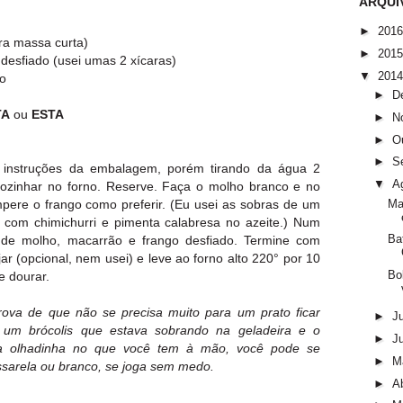
ARQUI
►
201
ra massa curta)
►
201
desfiado (usei umas 2 xícaras)
▼
201
do
►
D
TA
ou
ESTA
►
N
►
O
►
S
 instruções da embalagem, porém tirando da água 2
▼
A
cozinhar no forno. Reserve. Faça o molho branco e no
Ma
empere o frango como preferir. (Eu usei as sobras de um
 com chimichurri e pimenta calabresa no azeite.) Num
Ba
 de molho, macarrão e frango desfiado. Termine com
r (opcional, nem usei) e leve ao forno alto 220° por 10
Bo
e dourar.
rova de que não se precisa muito para um prato ficar
►
J
, um brócolis que estava sobrando na geladeira e o
►
J
uma olhadinha no que você tem à mão, você pode se
►
M
ssarela ou branco, se joga sem medo.
►
Ab