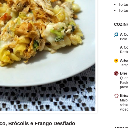
Torta
Torta
COZIN
A Co
Bolo
A Co
Resta
Arte
Temp
Brie
Quar
Paulo
pres
Bris
Maio
srira
vídeo
o, Brócolis e Frango Desfiado