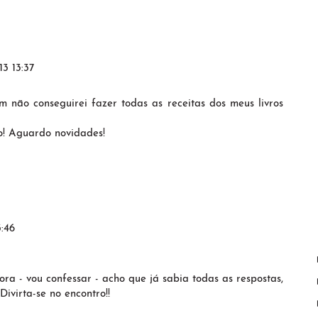
13 13:37
 não conseguirei fazer todas as receitas dos meus livros
o! Aguardo novidades!
3:46
ra - vou confessar - acho que já sabia todas as respostas,
ivirta-se no encontro!!