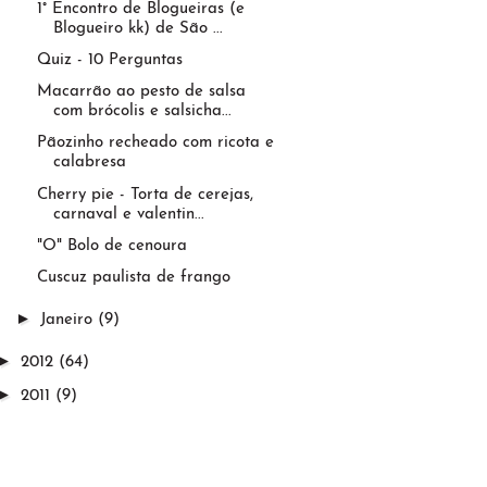
1° Encontro de Blogueiras (e
Blogueiro kk) de São ...
Quiz - 10 Perguntas
Macarrão ao pesto de salsa
com brócolis e salsicha...
Pãozinho recheado com ricota e
calabresa
Cherry pie - Torta de cerejas,
carnaval e valentin...
"O" Bolo de cenoura
Cuscuz paulista de frango
►
Janeiro
(9)
►
2012
(64)
►
2011
(9)