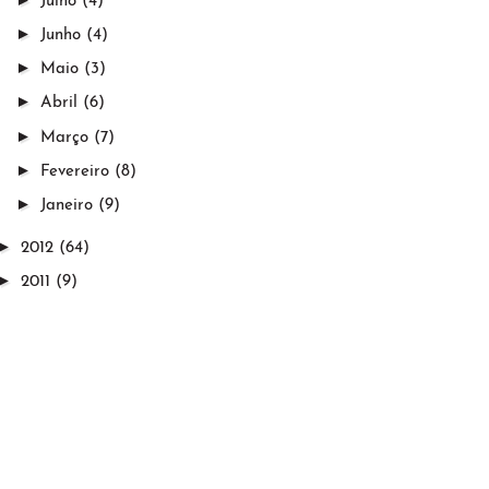
Julho
(4)
►
Junho
(4)
►
Maio
(3)
►
Abril
(6)
►
Março
(7)
►
Fevereiro
(8)
►
Janeiro
(9)
►
2012
(64)
►
2011
(9)