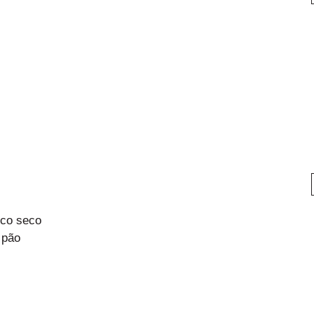
ico seco
 pão