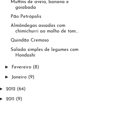
Muffins de aveia, banana e
goiabada
Pão Petrópolis
Almôndegas assadas com
chimichurri ao molho de tom...
Quindão Cremoso
Salada simples de legumes com
Hondashi
►
Fevereiro
(8)
►
Janeiro
(9)
►
2012
(64)
►
2011
(9)