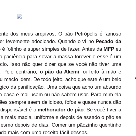
ente dos meus arquivos. O pão Petrópolis é famoso
 ser levemente adocicado. Quando o vi no
Pecado da
le é fofinho e super simples de fazer. Antes da
MFP
eu
 paciência para sovar a massa forever e esse é um
io. Isso não quer dizer que se você não tiver uma
 Pelo contrário,
o pão da Akemi
foi feito à mão e
ou macio idem. De todo jeito, acho que este é um belo
ágico da panificação. Uma coisa que acho um absurdo
 casa e mal usam ou não sabem usar. Para mim ela
ães sempre saem delicioso, fofos e quase nunca dão
indispensável é o
melhorador de pão
. Se você tiver a
sa mais macia, uniforme e depois de assado o pão se
Mesmo depois de dias. Comer um pãozinho quentinho
nda mais com uma receita fácil dessas.