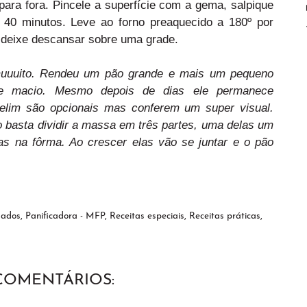
ara fora. Pincele a superfície com a gema, salpique
 40 minutos. Leve ao forno preaquecido a 180º por
 deixe descansar sobre uma grade.
uuuito. Rendeu um pão grande e mais um pequeno
nte macio. Mesmo depois de dias ele permanece
elim são opcionais mas conferem um super visual.
o basta dividir a massa em três partes, uma delas um
las na fôrma. Ao crescer elas vão se juntar e o pão
gados
,
Panificadora - MFP
,
Receitas especiais
,
Receitas práticas
,
 COMENTÁRIOS: