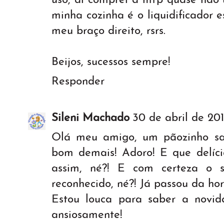
uso, aí comprei a mfp quase não 
minha cozinha é o liquidificador 
meu braço direito, rsrs.
Beijos, sucessos sempre!
Responder
Sileni Machado
30 de abril de 201
Olá meu amigo, um pãozinho sau
bom demais! Adoro! E que delíc
assim, né?! E com certeza o s
reconhecido, né?! Já passou da ho
Estou louca para saber a novid
ansiosamente!