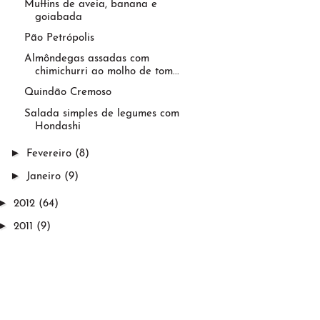
Muffins de aveia, banana e
goiabada
Pão Petrópolis
Almôndegas assadas com
chimichurri ao molho de tom...
Quindão Cremoso
Salada simples de legumes com
Hondashi
►
Fevereiro
(8)
►
Janeiro
(9)
►
2012
(64)
►
2011
(9)