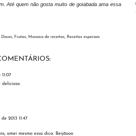
em. Até quem não gosta muito de goiabada ama essa
,
Doces
,
Frutas
,
Mosaico de receitas
,
Receitas especiais
 COMENTÁRIOS:
 11:07
 delicioso.
 de 2013 11:47
ins, amei mesmo essa dica. Beijãooo