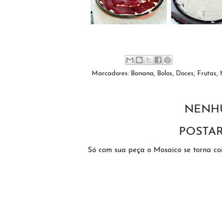
Marcadores:
Banana
,
Bolos
,
Doces
,
Frutas
,
NENH
POSTA
Só com sua peça o Mosaico se torna c