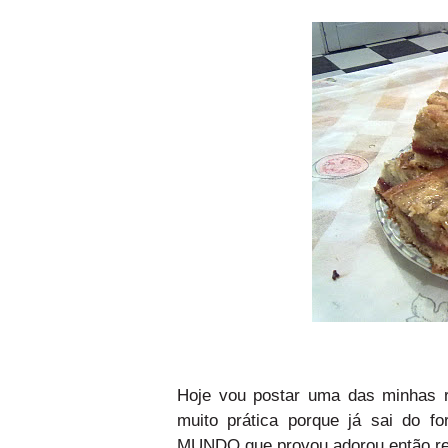
Hoje vou postar uma das minhas r
muito prática porque já sai do f
MUNDO que provou adorou então r