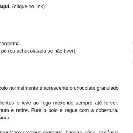
aqui
. (clique no link)
margarina
pó (ou achocolatado se não tiver)
olo normalmente e acrescente o chocolate granulado
dientes e leve ao fogo mexendo sempre até ferver.
to e retire. Fure o bolo e regue com a cobertura.
irva.
ranulado? Coloque morango, banana, côco, essência