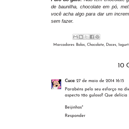
de baunilha, chocolate em pó, mel
você acha algo para dar um increme
sem fazer.
Marcadores:
Bolos
,
Chocolate
,
Doces
,
Iogurt
10
Cuca
27 de maio de 2014 16:15
Parabéns pelo seu esforço na di
aspecto tão guloso!! Que delícia 
Beijinhos*
Responder