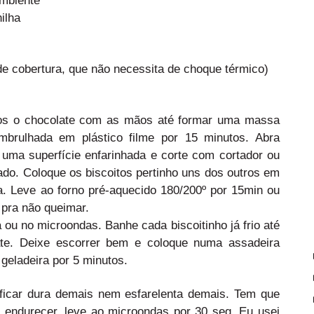
ilha
 de cobertura, que não necessita de choque térmico)
nos o chocolate com as mãos até formar uma massa
mbrulhada em plástico filme por 15 minutos. Abra
ma superfície enfarinhada e corte com cortador ou
do. Coloque os biscoitos pertinho uns dos outros em
a. Leve ao forno pré-aquecido 180/200º por 15min ou
 pra não queimar.
ou no microondas. Banhe cada biscoitinho já frio até
ate. Deixe escorrer bem e coloque numa assadeira
geladeira por 5 minutos.
icar dura demais nem esfarelenta demais. Tem que
 endurecer, leve ao microondas por 30 seg. Eu usei