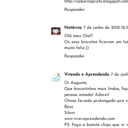
http://sabornoprato.blogspot.co
Responder
Natércia
7 de junho de 2012 12:
Olá meu Chef!
Os seus biscoitos ficaram um l
muito feliz:))
Responder
Vivendo e Aprendendo
7 de jun
Oi Augusto,
Que biscoitinhos mais lindos, f
pessoa amada! Adorei!
Ótimo feriado prolongado pra v
Bjsss
Sileni
www.viveraprendendo.com
PS: Faça a batata chips que vc va