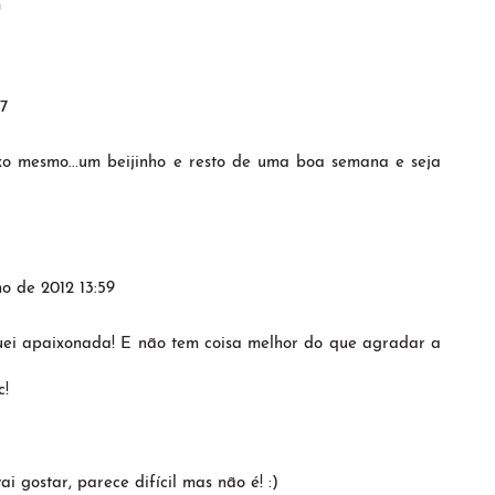
m
37
uxo mesmo...um beijinho e resto de uma boa semana e seja
ho de 2012 13:59
iquei apaixonada! E não tem coisa melhor do que agradar a
c!
i gostar, parece difícil mas não é! :)