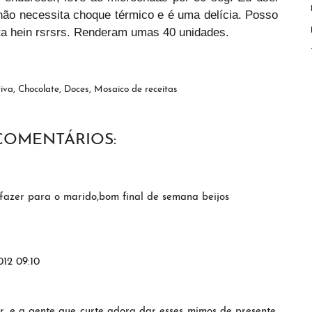
 não necessita choque térmico e é uma delícia. Posso
ita hein rsrsrs. Renderam umas 40 unidades.
iva
,
Chocolate
,
Doces
,
Mosaico de receitas
 COMENTÁRIOS:
fazer para o marido,bom final de semana beijos
012 09:10
r, e a gente que curte adora dar esses mimos de presente,