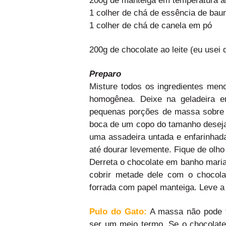
1 colher de chá de essência de baun
1 colher de chá de canela em pó
200g de chocolate ao leite (eu usei
Preparo
Misture todos os ingredientes me
homogênea. Deixe na geladeira e
pequenas porções de massa sobre u
boca de um copo do tamanho deseja
uma assadeira untada e enfarinhad
até dourar levemente. Fique de olho
Derreta o chocolate em banho maria 
cobrir metade dele com o chocol
forrada com papel manteiga. Leve a 
Pulo do Gato:
A massa não pode f
ser um meio termo. Se o chocolate