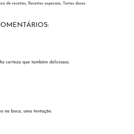
co de receitas
,
Receitas especiais
,
Tortas doces
COMENTÁRIOS:
nho certeza que também deliciosas.
ua na boca, uma tentação.