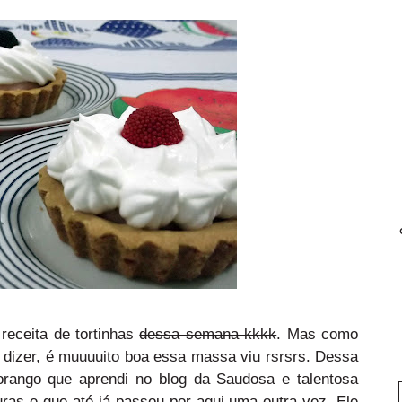
 receita de tortinhas
dessa semana kkkk
. Mas como
a dizer, é muuuuito boa essa massa viu rsrsrs. Dessa
rango que aprendi no blog da Saudosa e talentosa
uras
e que até já passou por
aqui
uma outra vez. Ele