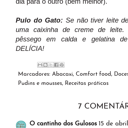
dia para o outro (bem melhor).
Pulo do Gato:
Se não tiver leite d
uma caixinha de creme de leite. 
pêssego em calda e gelatina d
DELÍCIA!
Marcadores:
Abacaxi
,
Comfort food
,
Doce
Pudins e mousses
,
Receitas práticas
7 COMENTÁR
O cantinho dos Gulosos
15 de abri