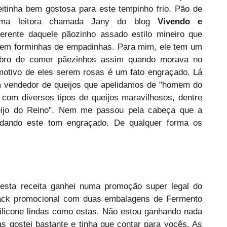
eitinha bem gostosa para este tempinho frio. Pão de
 uma leitora chamada Jany do blog
Vivendo e
ferente daquele pãozinho assado estilo mineiro que
 em forminhas de empadinhas. Para mim, ele tem um
mbro de comer pãezinhos assim quando morava no
otivo de eles serem rosas é um fato engraçado. Lá
 vendedor de queijos que apelidamos de "homem do
 com diversos tipos de queijos maravilhosos, dentre
ijo do Reino". Nem me passou pela cabeça que a
 dando este tom engraçado. De qualquer forma os
 esta receita ganhei numa promoção super legal do
ck promocional com duas embalagens de Fermento
ilicone lindas como estas. Não estou ganhando nada
s gostei bastante e tinha que contar para vocês. As