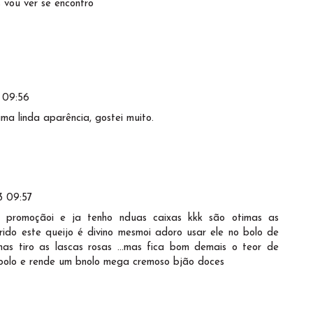
 vou ver se encontro
 09:56
ma linda aparência, gostei muito.
3 09:57
ta promoçãoi e ja tenho nduas caixas kkk são otimas as
rido este queijo é divino mesmoi adoro usar ele no bolo de
as tiro as lascas rosas ...mas fica bom demais o teor de
o bolo e rende um bnolo mega cremoso bjão doces