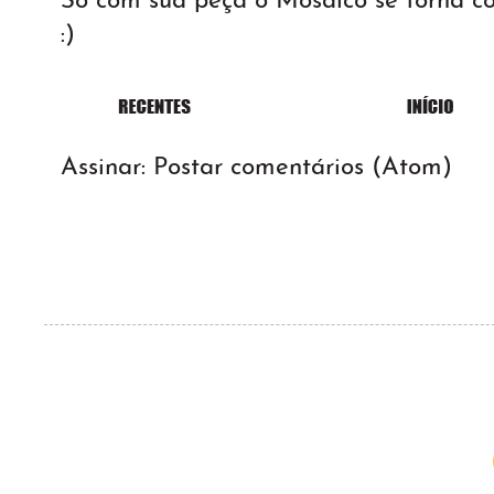
Só com sua peça o Mosaico se torna 
:)
Assinar:
Postar comentários (Atom)