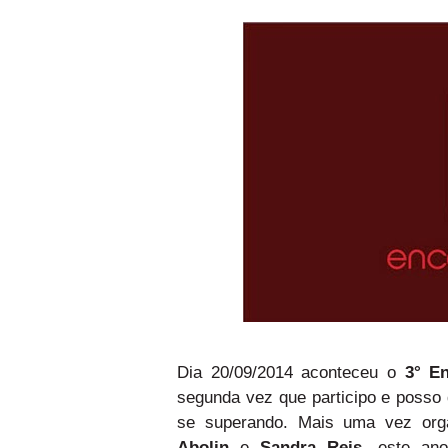
Dia 20/09/2014 aconteceu o
3° E
segunda vez que participo e posso
se superando. Mais uma vez org
Abolin
e
Sandra Reis
, este an