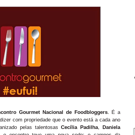
ncontro Gourmet Nacional de Foodbloggers
. É a
 dizer com propriedade que o evento está a cada ano
anizado pelas talentosas
Cecília Padilha
,
Daniela
o o encontro teve uma nova sede: o campos da