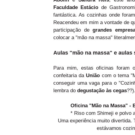
Faculdade Estácio
de Gastronomia
fantástica. As cozinhas onde fora
Reacendeu em mim a vontade de que
participação de
grandes empres
colocar a "mão na massa" literalme
Aulas "mão na massa" e aulas
Para mim, estas oficinas foram o
confeitaria da
União
com o tema "Mi
conseguir uma vaga para o "Cozi
lembra do
degustação às cegas
??)
Oficina "Mão na Massa" - 
* Riso com Shimeji e polv
Uma experiência muito divertida. 
estávamos cozinh